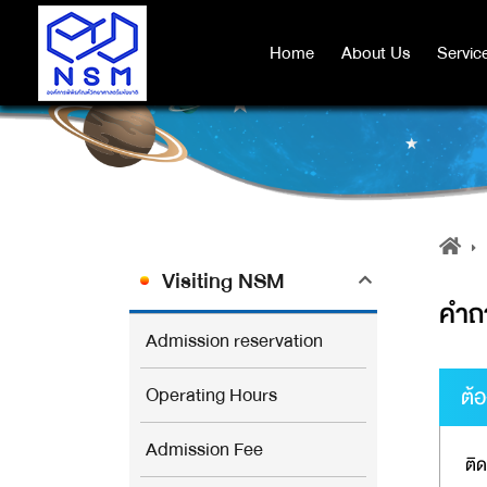
Home
Home
About Us
About Us
Servic
Servic
Visiting NSM
คำถ
Admission reservation
Operating Hours
ต้
Admission Fee
ติด