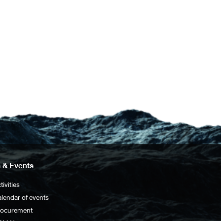
 & Events
tivities
lendar of events
rocurement