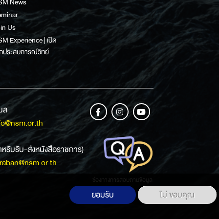
SM News
eminar
in Us
M Experience | เปิด
กประสบการณ์วิทย์
เมล
fo@nsm.or.th
ำหรับรับ-ส่งหนังสือราชการ)
raban@nsm.or.th
ช่องทางการสอบถามข้อมูล
ยอมรับ
ไม่ ขอบคุณ