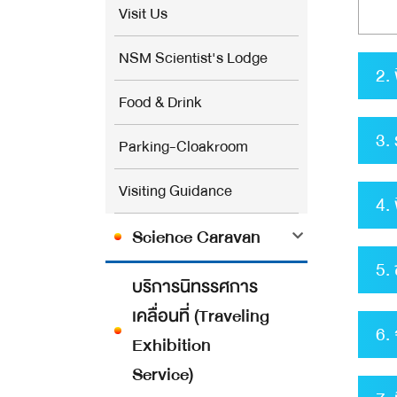
Visit Us
NSM Scientist's Lodge
2. 
Food & Drink
3. 
Parking-Cloakroom
Visiting Guidance
4. 
Science Caravan
5. 
บริการนิทรรศการ
เคลื่อนที่ (Traveling
6.
Exhibition
Service)