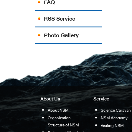
FAQ
RSS Service
Photo Gallery
About Us
Service
About NSM
Science Caravan
Organization
NSM Academy
Structure of NSM
Visiting NSM