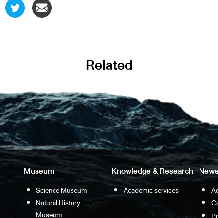
Related
Museum
Knowledge & Research
News
Science Museum
Academic services
Ac
Natural History
Ca
Museum
P