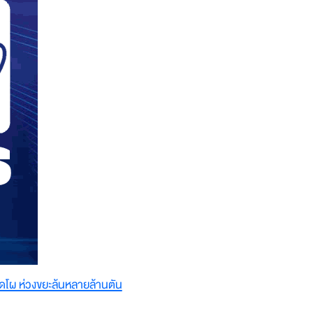
โผ ห่วงขยะล้นหลายล้านตัน