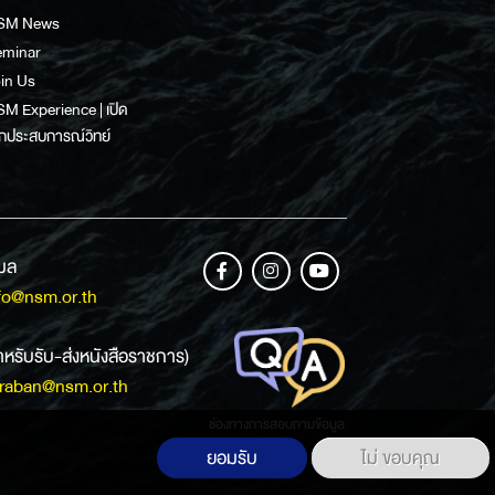
SM News
eminar
in Us
M Experience | เปิด
กประสบการณ์วิทย์
เมล
fo@nsm.or.th
ำหรับรับ-ส่งหนังสือราชการ)
raban@nsm.or.th
ช่องทางการสอบถามข้อมูล
ยอมรับ
ไม่ ขอบคุณ