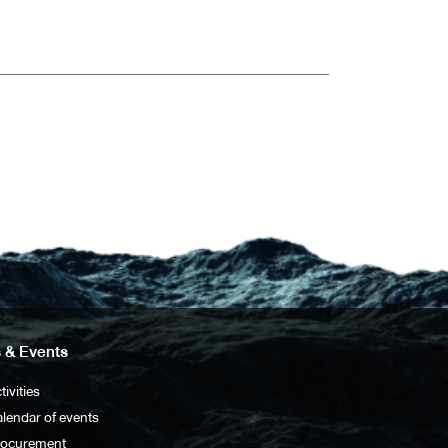
 & Events
tivities
lendar of events
rocurement