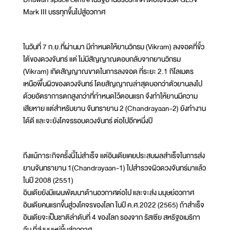
Mark III บรรทุกขึ้นไปสู่อวกาศ
ในวันที่ 7 ก.ย.ที่ผ่านมา มีกำหนดให้ยานวิกรม (Vikram) ลงจอดที่ขั้ว
ใต้ของดวงจันทร์ แต่ ไม่มีสัญญาณตอบกลับจากยานวิกรม
(Vikram) เกิดสัญญาณขาดในการลงจอด ที่ระยะ 2.1 กิโลเมตร
เหนือพื้นผิวของดวงจันทร์ โดยสัญญาณล่าสุดบอกว่าตัวยานลงไป
ด้วยอัตราการตกสูงกว่าที่กำหนดไว้ตอนแรก จึงทำให้ยานมีความ
เสียหาย แต่สำหรับยาน จันทรายาน 2 (Chandrayaan-2) ยังทำงาน
ได้ดี และจะยังโคจรรอบดวงจันทร์ ต่อไปอีกหนึ่งปี
ถึงแม้ภาระกิจครั้งนี้ไม่สำเร็จ แต่อินเดียเคยประสบผลสำเร็จในการส่ง
ยานจันทรายาน 1(Chandrayaan-1) ไปสำรวจผิวดวงจันทร์มาแล้ว
ในปี 2008 (2551)
อินเดียยังมีแผนพัฒนาด้านอวกาศต่อไป และจะส่ง มนุษย์อวกาศ
อินเดียคนแรกขึ้นสู่วงโคจรของโลก ในปี ค.ศ.2022 (2565) ถ้าสำเร็จ
อินเดียจะเป็นชาติลำดับที่ 4 ของโลก รองจาก รัสเซีย สหรัฐอเมริกา
จีน ที่ส่งมนุษย์ขึ้นสู่อวกาศ