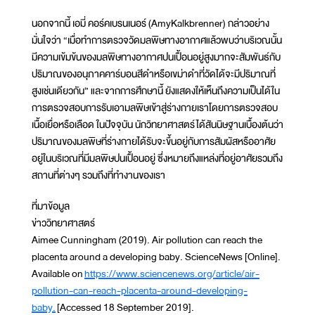
นอกจากนี้ เอมี่ คอร์คเบรนเนอร์ (AmyKalkbrenner) กล่าวอย่าง
มั่นใจว่า “เมื่อทำการตรวจวัดมลพิษทางอากาศแล้วพบว่าบริเวณนั้น
มีความเข้มข้นของมลพิษทางอากาศปนเปื้อนอยู่สูงมากจะสัมพันธ์กับ
ปริมาณของอนุภาคคาร์บอนสีดำหรือเขม่าดำที่วัดได้จะมีปริมาณที่
สูงเช่นเดียวกัน” และจากการศึกษานี้ ยังแสดงให้เห็นถึงความเป็นได้ใน
การตรวจสอบการรับเอามลพิษเข้าสู่ร่างกายเราโดยการตรวจสอบ
เนื้อเยื่อหรือเลือด ในปัจจุบัน นักวิทยาศาสตร์ได้สันนิษฐานเบื้องต้นว่า
ปริมาณของมลพิษที่ร่างกายได้รับจะขึ้นอยู่กับการสัมผัสหรืออาศัย
อยู่ในบริเวณที่มีมลพิษปนเปื้อนอยู่ ซึ่งหมายถึงแหล่งที่อยู่อาศัยรวมถึง
สถานที่ต่างๆ รวมถึงที่ทำงานของเรา
ที่มาข้อมูล
ข่าววิทยาศาสตร์
Aimee Cunningham (2019). Air pollution can reach the
placenta around a developing baby. ScienceNews [Online].
Available on
https://www.sciencenews.org/article/air-
pollution-can-reach-placenta-around-developing-
baby.
[Accessed 18 September 2019].