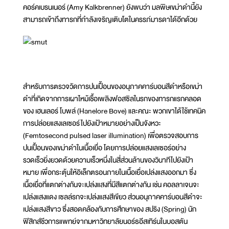
คอร์คเบรนเนอร์ (Amy Kalkbrenner) ยังพบว่า มลพิษเขม่าดำนี้ยัง
สามารถเข้าถึงทารกที่กำลังเจริญเติบโตในครรภ์มารดาได้อีกด้วย
สำหรับการตรวจวัดการปนเปื้อนของอนุภาคคาร์บอนสีดำหรือเขม่า
ดำที่เกิดจากการเผาไหม้เชื้อเพลิงฟอสซิลในรกของทารกแรกคลอด
ของ เฮนเลอร์ โบพล์ (Hanelore Bove) และคณะ พวกเขาได้ใช้เทคนิค
การปล่อยแสงเลเซอร์ไปยังเป้าหมายอย่างเป็นจังหวะ
(Femtosecond pulsed laser illumination) เพื่อตรวจสอบการ
ปนเปื้อนของเขม่าดำในเนื้อเยื่อ โดยการปล่อยแสงเลเซอร์อย่าง
รวดเร็วยิ่งยวดด้วยความเร็วหนึ่งในสี่ส่วนล้านของวินาทีไปยังเป้า
หมาย เพื่อกระตุ้นให้อิเล็กตรอนภายในเนื้อเยื่อเปล่งแสงออกมา ซึ่ง
เนื้อเยื่อที่แตกต่างกันจะเปล่งแสงที่มีสีแตกต่างกัน เช่น คอลลาเจนจะ
เปล่งแสงแดง เซลล์รกจะเปล่งแสงสีเขียว ส่วนอนุภาคคาร์บอนสีดำจะ
เปล่งแสงสีขาว ซึ่งสอดคล้องกับการศึกษาของ สปริง (Spring) นัก
ฟิสิกส์ชีวการแพทย์จากมหาวิทยาลัยนอร์ธอีสเทิร์นในบอสตัน