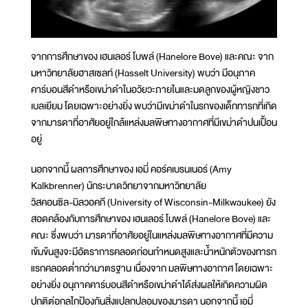
จากการศึกษาของ เฮนเลอร์ โบพล์ (Hanelore Bove) และคณะ จาก
มหาวิทยาลัยฮาสเซลท์ (Hasselt University) พบว่า มีอนุภาค
คาร์บอนสีดำหรือเขม่าดำในอวัยวะภายในและมดลูกของผู้หญิงชาว
เบลเยียม โดยเฉพาะอย่างยิ่ง พบว่ามีเขม่าดำในรกของเด็กทารกที่เกิด
จากมารดาที่อาศัยอยู่ใกล้แหล่งมลพิษทางอากาศที่มีเขม่าดำปนเปื้อน
อยู่
นอกจากนี้ ผลการศึกษาของ เอมี่ คอร์คเบรนเนอร์ (Amy
Kalkbrenner) นักระบาดวิทยาจากมหาวิทยาลัย
วิสคอนซิล-มิลวอคกี (University of Wisconsin-Milkwaukee) ยัง
สอดคล้องกับการศึกษาของ เฮนเลอร์ โบพล์ (Hanelore Bove) และ
คณะ ซึ่งพบว่า มารดาที่อาศัยอยู่ในแหล่งมลพิษทางอากาศที่มีความ
เข้มข้นสูงจะมีอัตราการคลอดก่อนกำหนดสูงและน้ำหนักตัวของทารก
แรกคลอดต่ำกว่ามาตรฐาน เนื่องจาก มลพิษทางอากาศ โดยเฉพาะ
อย่างยิ่ง อนุภาคคาร์บอนสีดำหรือเขม่าดำได้ส่งผลให้เกิดความผิด
ปกติต่อกลไกป้องกันสิ่งแปลกปลอมของมารดา นอกจากนี้ เอมี่