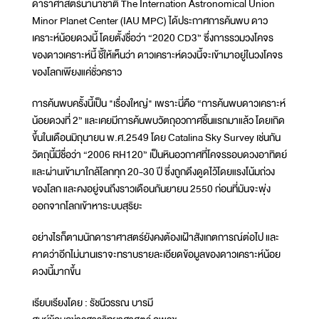
ดาราศาสตร์นานาชาติ The Internation Astronomical Union
Minor Planet Center (IAU MPC) ได้ประกาศการค้นพบ ดาว
เคราะห์น้อยดวงนี้ โดยตั้งชื่อว่า “2020 CD3” ซึ่งการรวมวงโคจร
ของดาวเคราะห์นี้ ชี้ให้เห็นว่า ดาวเคราะห์ดวงนี้จะเข้ามาอยู่ในวงโคจร
ของโลกเพียงแค่ชั่วคราว
การค้นพบครั้งนี้เป็น "เรื่องใหญ่" เพราะนี่คือ “การค้นพบดาวเคราะห์
น้อยดวงที่ 2” และเคยมีการค้นพบวัตถุอวกาศชิ้นแรกมาแล้ว โดยเกิด
ขึ้นในเดือนมิถุนายน พ.ศ.2549 โดย Catalina Sky Survey เช่นกัน
วัตถุนี้มีชื่อว่า “2006 RH120” เป็นหินอวกาศที่โคจรรอบดวงอาทิตย์
และผ่านเข้ามาใกล้โลกทุก 20-30 ปี ซึ่งถูกดึงดูดไว้โดยแรงโน้มถ่วง
ของโลก และคงอยู่จนถึงราวเดือนกันยายน 2550 ก่อนที่มันจะพุ่ง
ออกจากโลกเข้าหาระบบสุริยะ
อย่างไรก็ตามนักดาราศาสตร์ยังคงต้องเฝ้าสังเกตการณ์ต่อไป และ
คาดว่าอีกไม่นานเราจะทราบรายละเอียดข้อมูลของดาวเคราะห์น้อย
ดวงนี้มากขึ้น
เรียบเรียงโดย : รัชนีวรรณ บารมี