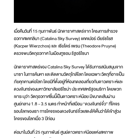
เมื่อคืนวันที่ 15 กุมภาพันธ์ นักดาราศาสตร์จาก โครงการสำรวจ
อวกาศแคทลินา (Catalina Sky Survey) แคคเปอร์ เวียร์ซโชส
(Kacper Wierzchos) และ เธียโดร์ เพรน (Theodore Pruyne)
ตรวจพบวัตถุอวกาศ ในเมืองทูซอน รัฐอริโซนา
นักดาราศาสตร์ของ Catalina Sky Survey ได้รับการสนับสนุนจาก
นาซา ในการค้นหา และติดตามวัตถุใกล้โลก โดยเฉพาะวัตถุที่อาจเป็น
ภัยคุกคามต่อโลก โดยมีที่ตั้งอยู่ที่ห้องทดลองเกี่ยวกับดาวเคราะห์และ
ดวงจันทร์ของมหาวิทยาลัยอริโซน่า ประเทศสหรัฐอเมริกา โดยพวก
เขาระบุว่า วัตถุอวกาศชิ้นนี้เป็นดาวเคราะห์น้อย มีขนาดเส้นผ่าน
ศูนย์กลาง 1.8 - 3.5 เมตร ทำหน้าที่เสมือน “ดวงจันทร์จิ๋ว” ที่โคจร
รอบโลกของเรา การโคจรของดวงจันทร์จิ๋วแสดงให้เห็นว่าได้เข้าสู่วง
โคจรของโลกเมื่อ 3 ปีก่อน
ต่อมาในวันที่ 25 กุมภาพันธ์ ศูนย์ดาวเคราะห์น้อยแห่งสหภาพ