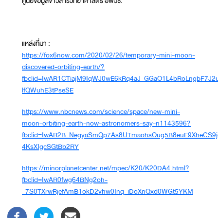
ศูนย์ข้อมูลข่าวสารวิทยาศาสตร์ อพวช.
แหล่งที่มา :
https://fox6now.com/2020/02/26/temporary-mini-moon-
discovered-orbiting-earth/?
fbclid=IwAR1CTiajM9IqWJ0wE6kRq4aJ_GGaO1L4bRoLngbF7J2
lfQWuhE3tPseSE
https://www.nbcnews.com/science/space/new-mini-
moon-orbiting-earth-now-astronomers-say-n1143596?
fbclid=IwAR2B_NegyaSmQp7As8UTmaohsOug5B8euE9XheCS9j
4KsXIgcSGtBb2RY
https://minorplanetcenter.net/mpec/K20/K20DA4.html?
fbclid=IwAR0fwg64BNg2oh-
_7S0TXrwRjefAmB1okD2vhw0Inq_iDoXnQxd0WGt5YKM