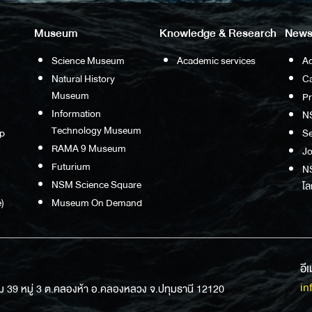
Museum
Knowledge & Research
News
Science Museum
Academic services
Ac
Natural History
Ca
Museum
P
Information
N
Technology Museum
p
S
RAMA 9 Museum
Jo
Futurium
NS
NSM Science Square
โล
)
Museum On Demand
อี
in
ม 39 หมู่ 3 ต.คลองห้า อ.คลองหลวง จ.ปทุมธานี 12120