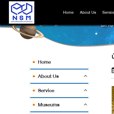
Home
Home
About Us
About Us
Servic
Servic
นักว
Home
About Us
Service
Museums