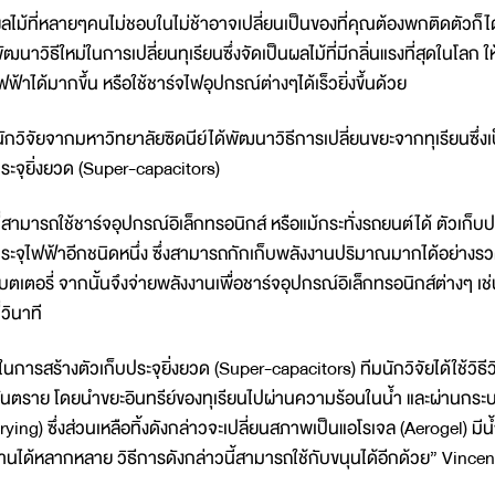
ลไม้ที่หลายๆคนไม่ชอบในไม่ช้าอาจเปลี่ยนเป็นของที่คุณต้องพกติดตัวก็ได
ัฒนาวิธีใหม่ในการเปลี่ยนทุเรียนซึ่งจัดเป็นผลไม้ที่มีกลิ่นแรงที่สุดในโ
ฟฟ้าได้มากขึ้น หรือใช้ชาร์จไฟอุปกรณ์ต่างๆได้เร็วยิ่งขึ้นด้วย
ักวิจัยจากมหาวิทยาลัยซิดนีย์ได้พัฒนาวิธีการเปลี่ยนขยะจากทุเรียนซึ่งเป็น
ระจุยิ่งยวด (Super-capacitors)
ี่สามารถใช้ชาร์จอุปกรณ์อิเล็กทรอนิกส์ หรือแม้กระทั่งรถยนต์ได้ ตัวเก็บป
ระจุไฟฟ้าอีกชนิดหนึ่ง ซึ่งสามารถกักเก็บพลังงานปริมาณมากได้อย่างรว
บตเตอรี่ จากนั้นจึงจ่ายพลังงานเพื่อชาร์จอุปกรณ์อิเล็กทรอนิกส์ต่างๆ เช่
ี่วินาที
ในการสร้างตัวเก็บประจุยิ่งยวด (Super-capacitors) ทีมนักวิจัยได้ใช้วิธ
ันตราย โดยนำขยะอินทรีย์ของทุเรียนไปผ่านความร้อนในน้ำ และผ่านกระบ
rying) ซึ่งส่วนเหลือทิ้งดังกล่าวจะเปลี่ยนสภาพเป็นแอโรเจล (Aerogel) ม
านได้หลากหลาย วิธีการดังกล่าวนี้สามารถใช้กับขนุนได้อีกด้วย” Vin