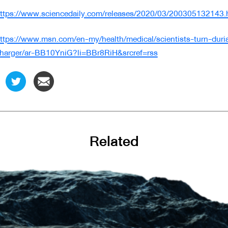
ttps://www.sciencedaily.com/releases/2020/03/200305132143.
ttps://www.msn.com/en-my/health/medical/scientists-turn-duria
harger/ar-BB10YniG?li=BBr8RiH&srcref=rss
Related