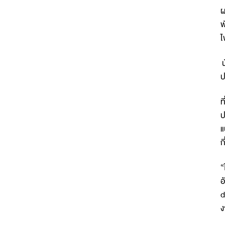
ผ
พ
ไ
น
ป
ท
ป
แ
ก
“
อ
d
ง