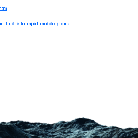
htm
n-fruit-into-rapid-mobile-phone-