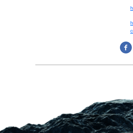
h
h
c