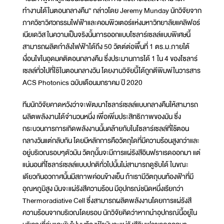
ทำงานได้ในตอนกลางคืน” กล่าวโดย Jeremy Munday นักวิจัยจาก
ภาควิชาวิศวกรรมไฟฟ้าและคอมพิวเตอร์แห่งมหาวิทยาลัยแคลิฟอร์
เนียเดวิส ในความเป็นจริงนั้นการออกแบบโซลาร์เซลล์แบบพิเศษนี้
สามารถผลิตกำลังไฟฟ้าได้ถึง 50 วัตต์ต่อพื้นที่ 1 ตร.ม.ภายใต้
เงื่อนไขในอุดมคติตอนกลางคืน ซึ่งประมานการได้ 1 ใน 4 ของโซลาร์
เซลล์ทั่วไปที่ใช้ในตอนกลางวัน โดยงานวิจัยนี้ได้ถูกตีพิมพ์ในวารสาร
ACS Photonics ฉบับเดือนมกราคม ปี 2020
ทีมนักวิจัยคาดหวังว่าจะพัฒนาโซลาร์เซลล์แบบกลางคืนให้สามารถ
ผลิตพลังงานได้จำนวนหนึ่ง เพื่อเพิ่มประสิทธิภาพของมัน ซึ่ง
กระบวนการการเกิดพลังงานนั้นคล้ายกับในโซลาร์เซลล์ที่ใช้ตอน
กลางวันแต่กลับกัน โดยมีหลักการคือวัตถุใดที่มีความร้อนสูงกว่าและ
อยู่บริเวณรอบๆตัวมัน วัตถุนั้นจะมีการแผ่รังสีอินฟราเรดออกมา แต่
แน่นอนที่โซลาร์เซลล์แบบปกติทั่วไปนั้นไม่สามารถดูซับได้ ในขณะ
เดียวกันอวกาศนั้นมีสภาพค่อนข้างเย็น ถ้าเรามีวัตถุบนท้องฟ้าที่มี
อุณหภูมิสูง มันจะแผ่รังสีความร้อน มีอุปกรณ์ชนิดหนึ่งเรียกว่า
Thermoradiative Cell ซึ่งสามารถผลิตพลังงานโดยการแผ่รังสี
ความร้อนจากบริเวณโดยรอบ นักวิจัยคิดว่าหากนำอุปกรณ์นี้อยู่ใน