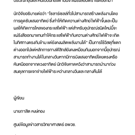
บริเวณที่อุ่นและหันไปบนท้องฟ้ามันจะแผ่รังสีอินฟราเรดออกมา
นักวิจัยอธิบายต่อว่า “โซลาร์เซลล์ทั่วไปสามารถสร้างพลังงานโดย
การดูดซับแสงอาทิตย์ ซึ่งทำให้เกิดความต่างศักย์ไฟฟ้าขึ้นและเป็น
ผลให้เกิดการไหลของกระแสไฟฟ้า แต่สำหรับอุปกรณ์ชนิดใหม่นี้จะ
แผ่รังสีออกมาแทนทำให้กระแสไฟฟ้ากับความต่างศักย์ไฟฟ้าจะเกิด
ในทิศทางตรงกันข้าม แต่ยังคงผลิตพลังงานได้” เป็นการใช้วัสดุที่แตก
ต่างออกไปแต่หลักการทางฟิสิกส์ยังคงเหมือนกันนอกจากนี้อุปกรณ์
สามารถทำงานได้ในกลางวันหากมีการบังแสงอาทิตย์โดยตรงหรือ
หันหนีออกจากดวงอาทิตย์ นักวิจัยคาดหวังว่าสามารถนำมาถ่วง
สมดุลการแจกจ่ายไฟฟ้าระหว่างกลางวันและกลางคืนได้
ผู้เขียน
นายภาสิต หงษ์ทอง
ศูนย์ข้อมูลข่าวสารวิทยาศาสตร์ อพวช.