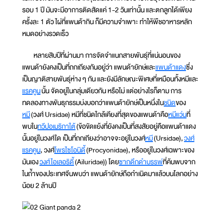
รอบ 1 ปี มันจะมีอาการติดสัดแค่ 1-2 วันเท่านั้น และตกลูกได้เพียง
ครั้งละ 1 ตัว ไผ่ที่แพนด้ากิน ก็มีความจำเพาะ ทำให้พืชอาหารหลัก
หมดอย่างรวดเร็ว
หลายสิบปีที่ผ่านมา การจัดจำแนกสายพันธุ์ที่แน่นอนของ
แพนด้ายังคงเป็นที่ถกเถียงกันอยู่ว่า แพนด้ายักษ์และ
แพนด้าแดง
ซึ่ง
เป็นญาติสายพันธุ์ห่าง ๆ กัน และยังมีลักษณะพิเศษที่เหมือนทั้งหมีและ
แรคคูน
นั้น จัดอยู่ในกลุ่มเดียวกัน หรือไม่ แต่อย่างไรก็ตาม การ
ทดลองทางพันธุกรรมบ่งบอกว่าแพนด้ายักษ์เป็นหนึ่งใน
ชนิด
ของ
หมี
(วงศ์ Ursidae) หมีที่ชนิดใกล้เคียงที่สุดของแพนด้าคือ
หมีแว่น
ที่
พบใน
ทวีปอเมริกาใต้
(ข้อขัดแย้งที่ยังคงเป็นที่สงสัยอยู่คือแพนด้าแดง
นั้นอยู่ในวงศ์ใด เป็นที่ถกเถียงว่าอาจจะอยู่ในวงศ์
หมี
(Ursidae),
วงศ์
แรคคูน
, วงศ์
โพรไซโอนิดี้
(Procyonidae), หรืออยู่ในวงศ์เฉพาะของ
มันเอง
วงศ์ไอเลอริดี้
(Ailuridae)) โดย
ซากดึกดำบรรพ์
ที่ค้นพบจาก
ในถ้ำของประเทศจีนพบว่า แพนด้ายักษ์ถือกำเนิดมาแล้วบนโลกอย่าง
น้อย 2 ล้านปี