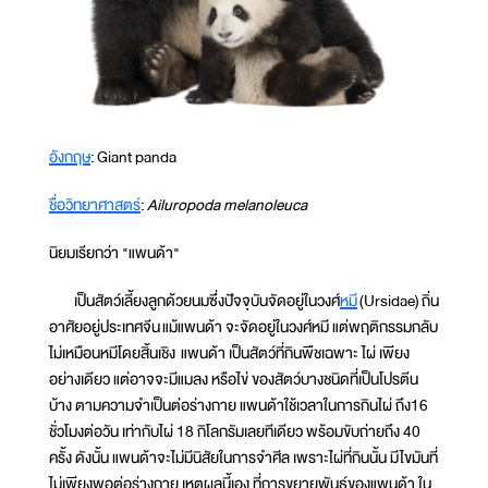
อังกฤษ
: Giant panda
ชื่อวิทยาศาสตร์
:
Ailuropoda melanoleuca
นิยมเรียกว่า "แพนด้า"
เป็นสัตว์เลี้ยงลูกด้วยนมซึ่งปัจจุบันจัดอยู่ในวงศ์
หมี
(Ursidae) ถิ่น
อาศัยอยู่ประเทศจีน แม้แพนด้า จะจัดอยู่ในวงศ์หมี แต่พฤติกรรมกลับ
ไม่เหมือนหมีโดยสิ้นเชิง แพนด้า เป็นสัตว์ที่กินพืชเฉพาะ ไผ่ เพียง
อย่างเดียว แต่อาจจะมีแมลง หรือไข่ ของสัตว์บางชนิดที่เป็นโปรตีน
บ้าง ตามความจำเป็นต่อร่างกาย แพนด้าใช้เวลาในการกินไผ่ ถึง16
ชั่วโมงต่อวัน เท่ากับไผ่ 18 กิโลกรัมเลยทีเดียว พร้อมขับถ่ายถึง 40
ครั้ง ดังนั้น แพนด้าจะไม่มีนิสัยในการจำศีล เพราะไผ่ที่กินนั้น มีไขมันที่
ไม่เพียงพอต่อร่างกาย เหตุผลนี้เอง ที่การขยายพันธุ์ของแพนด้า ใน