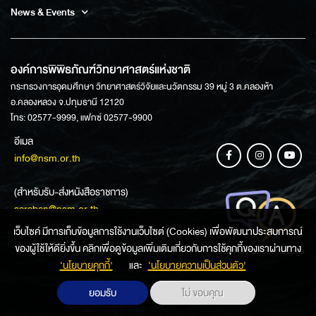
News & Events
องค์การพิพิธภัณฑ์วิทยาศาสตร์แห่งชาติ
กระทรวงการอุดมศึกษา วิทยาศาสตร์วิจัยและนวัตกรรม 39 หมู่ 3 ต.คลองห้า
อ.คลองหลวง จ.ปทุมธานี 12120
โทร: 02577-9999, แฟกซ์ 02577-9900
อีเมล
info@nsm.or.th
(สำหรับรับ-ส่งหนังสือราชการ)
saraban@nsm.or.th
เว็บไซค์ มีการเก็บข้อมูลการใช้งานเว็บไซต์ (Cookies) เพื่อพัฒนาประสบการณ์
ของผู้ใช้ให้ดียิ่งขึ้น คลิกเพื่อดูข้อมูลเพิ่มเติมเกี่ยวกับการใช้คุกกี้ของเราผ่านทาง
ช่องทางการสอบถามข้อมูล
‘นโยบายคุกกี้’
และ
‘นโยบายความเป็นส่วนตัว'
ยอมรับ
ไม่ ขอบคุณ