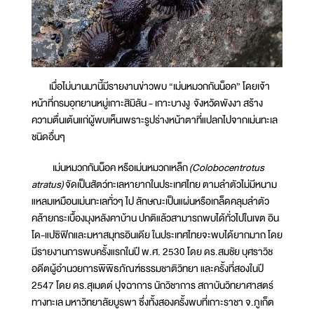
เมื่อไม่นานมานี้มีรายงานข่าวพบ “เม่นหมวกกันน็อค” โดยเจ้า
หน้าที่กรมอุทยานหมู่เกาะสิมิลัน - เกาะบางงู จังหวัดพังงา สร้าง
ความตื่นเต้นแก่ผู้พบเห็นเพราะรูปร่างหน้าตาที่แปลกไปจากเม่นทะเล
ชนิดอื่นๆ
เม่นหมวกกันน็อค หรือเม่นหมวกเหล็ก
(
Colobocentrotus
atratus)
จัดเป็นสัตว์ทะเลหายากในประเทศไทย ตามลำตัวไม่มีหนาม
แหลมเหมือนเม่นทะเลทั่วๆ ไป ลักษณะเป็นแผ่นหรือเกล็ดคลุมลำตัว
คล้ายกระเบื้องมุงหลังคาบ้าน ปกติแล้วสามารถพบได้ทั่วไปในเขต อิน
โด-แปซิฟิกและมหาสมุทรอินเดีย ในประเทศไทยจะพบได้ยากมาก โดย
มีรายงานการพบครั้งแรกในปี พ.ศ. 2530 โดย ดร.สมชัย บุศราวิช
อดีตผู้อำนวยการพิพิธภัณฑ์ธรรมชาติวิทยา และครั้งที่สองในปี
2547 โดย ดร.สุเมตต์ ปุจฉาการ นักวิชาการ สถาบันวิทยาศาสตร์
ทางทะเล มหาวิทยาลัยบูรพา ซึ่งทั้งสองครั้งพบที่เกาะราชา จ.ภูเก็ต