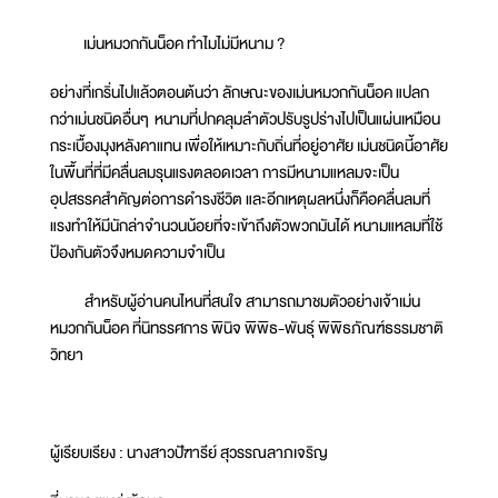
เม่นหมวกกันน็อค ทำไมไม่มีหนาม ?
อย่างที่เกริ่นไปแล้วตอนต้นว่า ลักษณะของเม่นหมวกกันน็อค แปลก
กว่าเม่นชนิดอื่นๆ หนามที่ปกคลุมลำตัวปรับรูปร่างไปเป็นแผ่นเหมือน
กระเบื้องมุงหลังคาแทน เพื่อให้เหมาะกับถิ่นที่อยู่อาศัย เม่นชนิดนี้อาศัย
ในพื้นที่ที่มีคลื่นลมรุนแรงตลอดเวลา การมีหนามแหลมจะเป็น
อุปสรรคสำคัญต่อการดำรงชีวิต และอีกเหตุผลหนึ่งก็คือคลื่นลมที่
แรงทำให้มีนักล่าจำนวนน้อยที่จะเข้าถึงตัวพวกมันได้ หนามแหลมที่ใช้
ป้องกันตัวจึงหมดความจำเป็น
สำหรับผู้อ่านคนไหนที่สนใจ สามารถมาชมตัวอย่างเจ้าเม่น
หมวกกันน็อค ที่นิทรรศการ พินิจ พิพิธ-พันธุ์ พิพิธภัณฑ์ธรรมชาติ
วิทยา
ผู้เรียบเรียง : นางสาวปัฑารีย์ สุวรรณลาภเจริญ