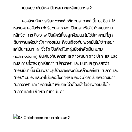
เม่นหมวกกันน็อค เป็นหอยทะเลหรือเม่นทะเล ?
คงคล้ายกับการเรียก “วาฬ” หรือ “ปลาวาฬ” นั่นเอง ซึ่งทำให้
หลายคนสงสัยว่า แท้จริง “ปลาวาฬ” เป็นปลาหรือไม่ คำตอบตาม
หลักวิชาการ คือ วาฬ เป็นสัตว์เลี้ยงลูกด้วยนม ไม่ใช่ปลาตามที่ถูก
เรียกขานแต่อย่างใด “หอยเม่น” ก็เช่นเดียวกัน พวกมันไม่ใช่ “หอย”
แต่เป็น “เม่นทะเล” ซึ่งจัดเป็นสัตว์ในกลุ่มผิวลำตัวเป็นหนาม
(Echinoderm) เช่นเดียวกับ ดาวทะเล ดาวขนนก ดาวเปราะ และปลิง
ทะเล การที่วาฬ ถูกเรียกว่า “ปลาวาฬ” และเม่นทะเล ถูกเรียกว่า
“หอยเม่น” นั้น เป็นเพราะรูปร่างของพวกมันคล้ายคลึงกับ “ปลา” และ
“หอย” นั่นเอง และคงไม่ผิดอะไรถ้าหลายคนจะยังคงเรียกพวกมันว่า
“ปลาวาฬ” และ “หอยเม่น” เพียงแต่ว่าต้องเข้าใจว่าพวกมันไม่ใช่
“ปลา” และไม่ใช่ “หอย” เท่านั้นเอง