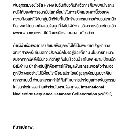
พันธุกรรมของไวรัส H7N9 ในวันเดียวกับที่แจ้งการค้นพบคนไขสาม
คนให้กับองค์การอนามัยโลก เงื่อนไขในการเปิดเผยเหล่านี้ช่วยลด
ความกังวลใจให้กับกลุ่มนักวิจัยที่ไม่มีทรัพยากรในการคำนวนมากนัก
ที่อาจจะไม่อยากเปิดเผยข้อมูลที่ยังไม่ได้ทำการวิเคราะห์เรียบร้อยแล้ว
เพราะพวกเขาอาจไม่ได้รับเครดิตจากผลงานดังกล่าว
ถึงแม้ว่าเรื่องของการเปิดเผยข้อมูลจะไม่ได้เป็นเพียงแค่ปัญหาทาง
วิทยาศาสตร์แต่มีมิติทางสังคมยึดโยงอยู่ด้วยก็ตาม นโยบายที่เหมาะ
สมจากทุกมิติจึงไม่น่าจะถึงที่ยุติกันในเร็ววันนี้ แต่ในจดหมายเปิดผนึก
ยังมีคำแนะนำสำหรับผู้ที่ต้องการให้ข้อมูลพันธุกรรมของตัวท่านเอง
ถูกเปิดเผยอย่างไม่มีเงื่อนไขเพื่อผลประโยชน์สูงสุดต่อมนุษยชาติใน
สภาวะแบบนี้ ท่านสามารถทำได้ทันทีโดยการนำข้อมูลทางพันธุกรรม
โคโรนาไวรัสของท่านเข้าร่วมในฐานข้อมูลของ
International
Nucleotide Sequence Database Collaboration
(INSDC)
ที่มารูปภาพ: