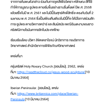
จากการค้นพบดังกล่าว ร่วมกับการขูดสีเพื่อวิเคราะห์ลักษณะสีที่ใช้
ทำให้การบูรณะรูปพระตายเริ่มขึ้นอย่างราบรื่นตั้งแต่ ปีพ.ศ. 2558
แล้วเสร็จในปี พ.ศ. 2561 และในปีนี้วันศุกร์ศักดิ์สิทธิ์จะตรงกับวันที่ 2
เมษายน พ.ศ. 2564 ซึ่งเป็นเพียงคืนเดียวในปีนี้ที่จะได้มีโอกาสร่วมสัก
การะรูปพระตายวัดกาลหว่าร์ และสัมผัสประเพณีอันงดงามของชาว
คริสต์นิกายโรมันคาทอลิกในประเทศไทย
เรียบเรียงโดย ปวิตา ลิขิตเดชาโรจน์ นักวิชาการ กองวิชาการ
วิทยาศาสตร์ สำนักวิชาการพิพิธภัณฑ์วิทยาศาสตร์
แหล่งที่มา
ครุ่นคริสต์ Holy Rosary Church.[ออนไลน์]. 2562, แหล่ง
ที่มา:
https://readthecloud.co/jesus-wood-sculpture/
[10
มีนาคม 2564]
Iberian Peninsular. [ออนไลน์], แหล่ง
ที่มา:
https://www.britannica.com/place/Iberian-
Peninsula
[10 มีนาคม 2564]