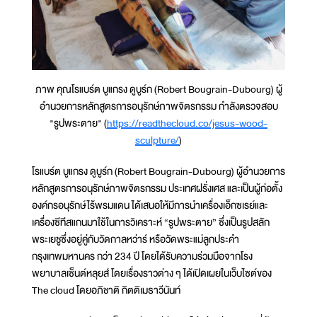
ภาพ คุณโรแบร์ต บูแกรง ดูบูร์ก (Robert Bougrain-Dubourg) ผู้
อำนวยการหลักสูตรการอนุรักษ์ภาพจิตรกรรม กำลังตรวจสอบ
"รูปพระตาย" (
https://readthecloud.co/jesus-wood-
sculpture/
)
โรแบร์ต บูแกรง ดูบูร์ก (Robert Bougrain-Dubourg) ผู้อำนวยการ
หลักสูตรการอนุรักษ์ภาพจิตรกรรม ประเทศฝรั่งเศส และเป็นผู้ก่อตั้ง
องค์กรอนุรักษ์ไร้พรมแดน ได้เสนอให้มีการนำเครื่องเอ็กซเรย์และ
เครื่องซีทีสแกนมาใช้ในการวิเคราะห์ “รูปพระตาย” ซึ่งเป็นรูปสลัก
พระเยชูซึ่งอยู่คู่กับวัดกาลหว่าร์ หรือวัดพระแม่ลูกประคำ
กรุงเทพมหานคร กว่า 234 ปี โดยได้รับความร่วมมือจากโรง
พยาบาลเซ็นต์หลุยส์ โดยเรื่องราวต่าง ๆ ได้เปิดเผยในเว็บไซต์ของ
The cloud โดยอภิชาติ กิตติเมธาวีนันท์