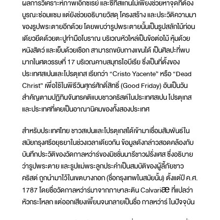
ผลการวิเคราะห์ภาพเอ็กซเรย์ และซีทีสแกนไม่เพียงช่วยหาจุดที่ต้อง
บูรณะซ่อมแซม แต่ยังช่วยอธิบายวัสดุ โครงสร้าง และประวัติความมา
ของรูปพระตายอีกด้วย โดยพบว่ารูปพระตายนั้นเป็นรูปสลักไม้ท่อน
เดียวยึดด้วยตะปูทำมือโบราณ บริเวณหัวไหล่เป็นข้อต่อไม้ หุ้มด้วย
หนังสัตว์ และเย็บด้วยเชือก สามารถขยับกางแขนได้ เป็นศิลปะที่พบ
มากในศตวรรษที่ 17 บริเวณคาบสมุทรไอบีเรีย ซึ่งเป็นที่ตั้งของ
ประเทศสเปนและโปรตุเกส เรียกว่า “Cristo Yacente” หรือ “Dead
Christ” เพื่อใช้ในพิธีวันศุกร์ศักดิ์สิทธิ์ (Good Friday) อันเป็นวัน
สำคัญตามปฏิทินจันทรคติแบบชาวคริสต์ในประเทศสเปน โปรตุเกส
และประเทศที่เคยเป็นอาณานิคมของทั้งสองประเทศ
สำหรับประเทศไทย ชาวสเปนและโปรตุเกสได้เข้ามาเชื่อมสัมพันธ์ใน
สมัยกรุงศรีอยุธยาในช่วงเวลาเดียวกัน ข้อมูลดังกล่าวสอดคล้องกับ
บันทึกประวัติของวัดกาลหว่าร์ของมิชชั่นนารีชาวฝรั่งเศส ซึ่งอธิบาย
ว่ารูปพระตาย และรูปแม่พระลูกประคำเป็นสมบัติของผู้ลี้ภัยชาว
คริสต์ ถูกนำมาไว้ในเขตบางกอก (ชื่อกรุงเทพในสมัยนั้น) ตั้งแต่ปี ค.ศ.
1787 โดยชื่อวัดกาลหว่าร์มาจากภาษาละติน Calvariæ ที่แปลว่า
หัวกระโหลก แต่ออกเสียงเพี้ยนจนกลายเป็นชื่อ กาลหว่าร์ ในปัจจุบัน