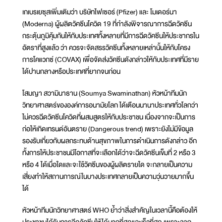
เกเบรเยซุสเพิ่มเติมว่า บริษัทไฟเซอร์ (Pfizer) และ โมเดอร์นา
(Moderna) ผู้ผลิตวัคซีนโควิด 19 ที่กำลังพิจารณาการฉีดวัคซีน
กระตุ้นภูมิคุ้มกันให้กับประเทศทั้งหลายที่มีการฉีดวัคซีนให้ประชากรใน
อัตราที่สูงแล้ว ว่า ควรจะจัดสรรวัคซีนทั้งหลายเหล่านั้นให้กับโครง
การโคแวกซ์ (COVAX) เพื่อจัดส่งวัคซีนดังกล่าวให้กับประเทศที่มีราย
ได้ปานกลางหรือประเทศที่ยากจนก่อน
โสมญา สวามินาธาน (Soumya Swaminathan) หัวหน้าทีมนัก
วิทยาศาสตร์ขององค์การอนามัยโลก ได้เตือนนานาประเทศทั่วโลกว่า
ไม่ควรฉีดวัคซีนโควิดที่ผสมสูตรให้กับประชาชน เนื่องจากจะเป็นการ
ก่อให้เกิดเทรนด์อันตราย (Dangerous trend) เพราะยังไม่มีข้อมูล
รองรับเกี่ยวกับผลกระทบด้านสุขภาพในการดำเนินการดังกล่าว อีก
ทั้งการให้ประชาชนมีโอกาสที่จะเลือกได้ว่าจะฉีดวัคซีนเข็มที่ 2 หรือ 3
หรือ 4 ได้เมื่อใดและจะใช้วัคซีนของผู้ผลิตรายใด จะกลายเป็นความ
เสี่ยงทำให้สถานการณ์ในบางประเทศกลายเป็นความวุ่นวายมากขึ้น
ได้
หัวหน้าทีมนักวิทยาศาสตร์ WHO ย้ำว่าสิ่งสำคัญในเวลานี้คือต้องให้