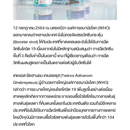
12 กรกฎาคม 2564 ณ นครเจนีวา องค์การอนามัยโลก (WHO)
ออกมาแถลงว่าหลายประเทศ ยังไม่ควรจัดสรรวัคซีนกระตุ้น
(Booster shot) ให้กับประเทศที่ขาดแคลนและยังไม่ได้รับการฉีด
วัคซีนโควิด 19 เนื่องจากยังไม่มีหลักฐานสนับสนุนว่า การฉีดวัคซีน
เข็มที่ 3 คือสิ่งจำเป็นในเวลานี้ ขณะที่ผู้เชี่ยวชาญเตือนว่า การฉีด
วัคซีนผสมสูตรอาจเป็นอันตรายต่อตัวผู้รับวัคซีนได้
เทดรอส อัดฮานอม เกเบรเยซุส (Tedros Adhanom
Ghebreyesus) ผู้อำนวยการใหญ่องค์การอนามัยโลก (WHO)
กล่าวว่า การระบาดใหญ่ของโรคโควิด 19 เพิ่มสูงขึ้นอย่างต่อเนื่อง
สาเหตุหลักเกิดจากการแพร่กระจายของเชื้อไวรัสโคโรนากลายพันธุ์
สายพันธุ์เดลตา ที่ค้นพบครั้งแรกในประเทศอินเดีย รวมถึงมีอีกหลาย
ประเทศที่ยังไม่ได้รับการฉีดวัคซีนเพื่อปกป้องบุคลากรทางการแพทย์
โดยปัจจุบันมีการพบเชื้อไวรัสสายพันธุ์เดลตาแล้วในพื้นที่กว่า 104
ประเทศทั่วโลก