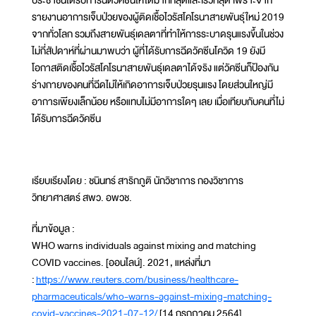
ประชาชนได้รับการฉีดวัคซีนให้ได้มากที่สุดและเร็วที่สุด เพราะจาก
รายงานอาการเจ็บป่วยของผู้ติดเชื้อไวรัสโคโรนาสายพันธุ์ใหม่ 2019
จากทั่วโลก รวมถึงสายพันธุ์เดลตาที่ทำให้การระบาดรุนแรงขึ้นในช่วง
ไม่กี่สัปดาห์ที่ผ่านมาพบว่า ผู้ที่ได้รับการฉีดวัคซีนโควิด 19 ยังมี
โอกาสติดเชื้อไวรัสโคโรนาสายพันธุ์เดลตาได้จริง แต่วัคซีนก็ป้องกัน
ร่างกายของคนที่ฉีดไม่ให้เกิดอาการเจ็บป่วยรุนแรง โดยส่วนใหญ่มี
อาการเพียงเล็กน้อย หรือแทบไม่มีอาการใดๆ เลย เมื่อเทียบกับคนที่ไม่
ได้รับการฉีดวัคซีน
เรียบเรียงโดย : ชนินทร์ สาริกภูติ นักวิชาการ กองวิชาการ
วิทยาศาสตร์ สพว. อพวช.
ที่มาข้อมูล :
WHO warns individuals against mixing and matching
COVID vaccines. [ออนไลน์]. 2021, แหล่งที่มา
:
https://www.reuters.com/business/healthcare-
pharmaceuticals/who-warns-against-mixing-matching-
covid-vaccines-2021-07-12/
[14 กรกฎาคม 2564]