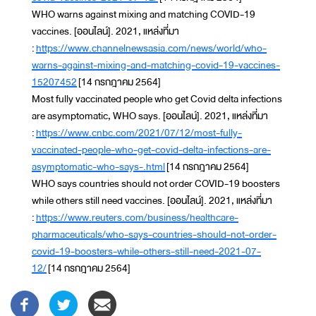
WHO warns against mixing and matching COVID-19
vaccines. [ออนไลน์]. 2021, แหล่งที่มา
:
https://www.channelnewsasia.com/news/world/who-
warns-against-mixing-and-matching-covid-19-vaccines-
15207452
[14 กรกฎาคม 2564]
Most fully vaccinated people who get Covid delta infections
are asymptomatic, WHO says. [ออนไลน์]. 2021, แหล่งที่มา
:
https://www.cnbc.com/2021/07/12/most-fully-
vaccinated-people-who-get-covid-delta-infections-are-
asymptomatic-who-says-.html
[14 กรกฎาคม 2564]
WHO says countries should not order COVID-19 boosters
while others still need vaccines. [ออนไลน์]. 2021, แหล่งที่มา
:
https://www.reuters.com/business/healthcare-
pharmaceuticals/who-says-countries-should-not-order-
covid-19-boosters-while-others-still-need-2021-07-
12/
[14 กรกฎาคม 2564]