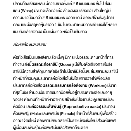
ปลายท้องเรียวแหลม มีความยาวตั้งแต่ 2.5 เซนติเมตร ขึ้นไป ส่วน
แตน (Wasp) มีขนาดเล็กกว่าต่อ ลำตัวผอมเรียวกว่า ส่วนใหญ่มี
ความยาวน้อยกว่า 2.5 เซนติเมตร นอกจากนี้ ต่อจะสร้างรังรูปทรง
กลม และมีวัสดุห่อหุ้มรังอีก 1 ชั้น ในขณะที่แตนมีการสร้างรังได้หลาย
แบบทั้งคล้ายฝักบัว เป็นแผ่นยาว หรือเป็นเส้นยาว
ต่อหัวเสือ แมลงสังคม
ต่อหัวเสือเป็นแมลงสังคม รังหนึ่งๆ มีการแบ่งวรรณะตามหน้าที่การ
ทำงาน ดังนี้
วรรณะต่อราชินี (
Queen)
มีเพียงตัวเดียวภายในรัง
ราชินีมีความสำคัญมากต่อรัง ถ้าไม่มีราชินีรังนั้นจะล่มสลายลง ราชินี
ทำหน้าที่ควบคุมประชากรต่อหัวเสือในรังโดยการวางไข่เพื่อผลิต
ประชากรต่อหัวเสือ
วรรณะกรรมกรหรือต่องาน (
Workers)
มีมาก
ที่สุดในรัง จำนวนประชากรมากน้อยขึ้นอยู่กับชนิดของต่อและอายุ
ของรัง ต่องานทำหน้าที่หาอาหาร สร้างรัง ป้องกันรัง ดูแลราชินีและ
ตัวอ่อน และ
ต่อวรรณะสืบพันธุ์ (
Reproductive caste)
ประกอบ
ด้วยเพศผู้ (Male) และเพศเมีย (Female) ทำหน้าที่สืบพันธุ์เพื่อสร้าง
อาณาจักรใหม่ ต่อเพศเมียจะกลายเป็นราชินีของรังใหม่ ส่วนต่อเพศ
ผู้เมื่อผสมพันธุ์กับต่อเพศเมียแล้วสักพักก็จะตาย