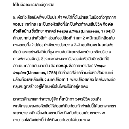
ได้ไม่ต้องระแวงสัตว์ทุกชนิด
5. ต่อหัวเสือชนิดที่พบเป็นประจำ พบได้ทั้งในป่าและในเมืองทั่วทุกภาค
ของประเทศไทย และเป็นต่อหัวเสือที่มักเป็นข่าวทำคนเสียชีวิต คือ
ต่อ
หัวเสือบ้าน
ชื่อวิทยาศาสตร์
Vespa affinis
(Linnaeus, 1764)
มี
ลักษณะเด่น ลำตัวสีดำ ส่วนท้องปล้องที่ 1 และ 2 จะมีแถบสีเหลืองส้ม
คาดรอบทั้ง 2 ปล้อง ลำตัวยาวประมาณ 2-3 เซนติเมตร โดยต่อหัว
เสือบ้านจะสร้างรังไว้ในที่สูง ตามต้นไม้และหลังคาบ้าน หรือบริเวณ
ดาดฟ้าของตึกสูง ซึ่งจะแตกต่างจากรังของต่อหัวเสืออีกชนิดที่มี
ลักษณะคล้ายกันมากนั้น คือ
ต่อหลุม
ชื่อวิทยาศาสตร์
Vespa
tropica
(Linnaeus, 1758)
ที่มีลำตัวสีดำคล้ายต่อหัวเสือบ้านแต่
ปล้องท้องสีเหลืองส้มจะมีแค่ปล้องที่ 1 เพียงปล้องเดียว โดยรังของต่อ
หลุมจะถูกสร้างอยู่ใต้ดินหรือในโพรงไม้ที่อยู่ติดดิน
เราควรศึกษาและทำความรู้จัก ทั้งหน้าตา วงจรชีวิต รวมถึง
พฤติกรรมของต่อหัวเสือให้ถ่องแท้เสียก่อน ถ้าทำเช่นนี้ได้นอกจากเรา
จะสามารถหลีกเลี่ยงอันตรายที่จะเกิดกับตัวเองแล้ว เราอาจจะ
สามารถใช้สัตว์เล่านี้ทำให้เกิดประโยชน์ได้ในอนาคต