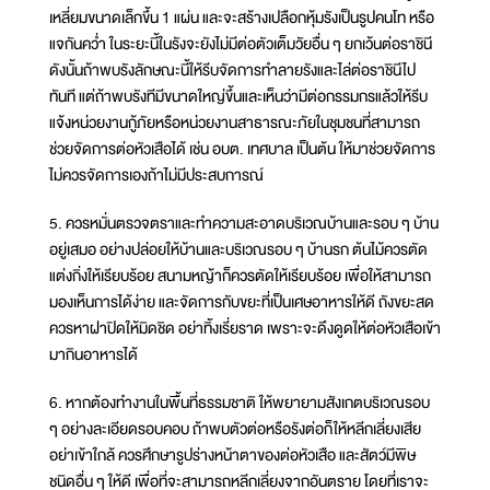
เหลี่ยมขนาดเล็กขึ้น 1 แผ่น และจะสร้างเปลือกหุ้มรังเป็นรูปคนโท หรือ
แจกันคว่ำ ในระยะนี้ในรังจะยังไม่มีต่อตัวเต็มวัยอื่น ๆ ยกเว้นต่อราชินี
ดังนั้นถ้าพบรังลักษณะนี้ให้รีบจัดการทำลายรังและไล่ต่อราชินีไป
ทันที แต่ถ้าพบรังทีมีขนาดใหญ่ขึ้นและเห็นว่ามีต่อกรรมกรแล้วให้รีบ
แจ้งหน่วยงานกู้ภัยหรือหน่วยงานสาธารณะภัยในชุมชนที่สามารถ
ช่วยจัดการต่อหัวเสือได้ เช่น อบต. เทศบาล เป็นต้น ให้มาช่วยจัดการ
ไม่ควรจัดการเองถ้าไม่มีประสบการณ์
5. ควรหมั่นตรวจตราและทำความสะอาดบริเวณบ้านและรอบ ๆ บ้าน
อยู่เสมอ อย่างปล่อยให้บ้านและบริเวณรอบ ๆ บ้านรก ต้นไม้ควรตัด
แต่งกิ่งให้เรียบร้อย สนามหญ้าก็ควรตัดให้เรียบร้อย เพื่อให้สามารถ
มองเห็นการได้ง่าย และจัดการกับขยะที่เป็นเศษอาหารให้ดี ถังขยะสด
ควรหาฝาปิดให้มิดชิด อย่าทิ้งเรี่ยราด เพราะจะดึงดูดให้ต่อหัวเสือเข้า
มากินอาหารได้
6. หากต้องทำงานในพื้นที่ธรรมชาติ ให้พยายามสังเกตบริเวณรอบ
ๆ อย่างละเอียดรอบคอบ ถ้าพบตัวต่อหรือรังต่อก็ให้หลีกเลี่ยงเสีย
อย่าเข้าใกล้ ควรศึกษารูปร่างหน้าตาของต่อหัวเสือ และสัตว์มีพิษ
ชนิดอื่น ๆ ให้ดี เพื่อที่จะสามารถหลีกเลี่ยงจากอันตราย โดยที่เราจะ