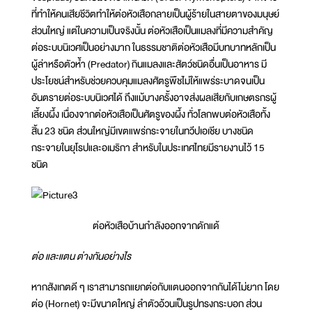
ที่ทำให้คนเสียชีวิตทำให้ต่อหัวเสือกลายเป็นผู้ร้ายในสายตาของมนุษย์
ส่วนใหญ่ แต่ในความเป็นจริงนั้น ต่อหัวเสือเป็นแมลงที่มีความสำคัญ
ต่อระบบนิเวศเป็นอย่างมาก ในธรรมชาติต่อหัวเสือมีบทบาทหลักเป็น
ผู้ล่าหรือตัวห้ำ (Predator) กินแมลงและสัตว์ชนิดอื่นเป็นอาหาร มี
ประโยชน์สำหรับช่วยควบคุมแมลงศัตรูพืชไม่ให้แพร่ระบาดจนเป็น
อันตรายต่อระบบนิเวศได้ ถึงแม้บางครั้งอาจส่งผลเสียกับเกษตรกรผู้
เลี้ยงผึ้ง เนื่องจากต่อหัวเสือเป็นศัตรูของผึ้ง ทั่วโลกพบต่อหัวเสือทั้ง
สิ้น 23 ชนิด ส่วนใหญ่มีเขตแพร่กระจายในทวีปเอเชีย บางชนิด
กระจายในยุโรปและอเมริกา สำหรับในประเทศไทยมีรายงานไว้ 15
ชนิด
ต่อหัวเสือบ้านกำลังออกจากดักแด้
ต่อ และแตน ต่างกันอย่างไร
หากสังเกตดี ๆ เราสามารถแยกต่อกับแตนออกจากกันได้ไม่ยาก โดย
ต่อ (Hornet) จะมีขนาดใหญ่ ลำตัวอ้วนเป็นรูปทรงกระบอก ส่วน