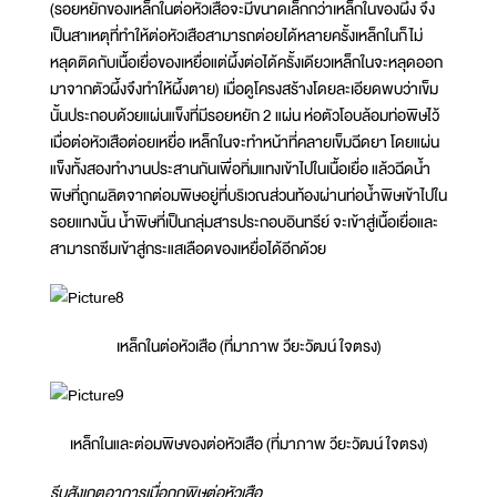
(รอยหยักของเหล็กในต่อหัวเสือจะมีขนาดเล็กกว่าเหล็กในของผึ้ง จึง
เป็นสาเหตุที่ทำให้ต่อหัวเสือสามารถต่อยได้หลายครั้งเหล็กในก็ไม่
หลุดติดกับเนื้อเยื่อของเหยื่อแต่ผึ้งต่อได้ครั้งเดียวเหล็กในจะหลุดออก
มาจากตัวผึ้งจึงทำให้ผึ้งตาย) เมื่อดูโครงสร้างโดยละเอียดพบว่าเข็ม
นั้นประกอบด้วยแผ่นแข็งที่มีรอยหยัก 2 แผ่น ห่อตัวโอบล้อมท่อพิษไว้
เมื่อต่อหัวเสือต่อยเหยื่อ เหล็กในจะทำหน้าที่คลายเข็มฉีดยา โดยแผ่น
แข็งทั้งสองทำงานประสานกันเพื่อทิ่มแทงเข้าไปในเนื้อเยื่อ แล้วฉีดน้ำ
พิษที่ถูกผลิตจากต่อมพิษอยู่ที่บริเวณส่วนท้องผ่านท่อน้ำพิษเข้าไปใน
รอยแทงนั้น น้ำพิษที่เป็นกลุ่มสารประกอบอินทรีย์ จะเข้าสู่เนื้อเยื่อและ
สามารถซึมเข้าสู่กระแสเลือดของเหยื่อได้อีกด้วย
เหล็กในต่อหัวเสือ (ที่มาภาพ วียะวัฒน์ ใจตรง)
เหล็กในและต่อมพิษของต่อหัวเสือ (ที่มาภาพ วียะวัฒน์ ใจตรง)
รีบสังเกตอาการเมื่อถูกพิษต่อหัวเสือ