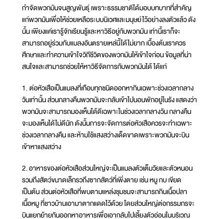
กำจัดพวกมันจนสูญพันธุ์ เพราะธรรมชาติได้มอบบทบาทที่สำคัญ
แก่พวกมันเพื่อให้ช่วยเหลือระบบนิเวศและมนุษย์ไว้อย่างลงตัวแล้ว ดัง
นั้น เพียงแค่เรารู้จักเรียนรู้และหาวิธีอยู่กับพวกมัน เท่านี้เราก็จะ
สามารถอยู่ร่วมกับแมลงอันตรายเหล่นี้ได้ไม่ยาก เบื้องต้นเราควร
ศึกษาและทำความเข้าใจวิถีชีวิตของพวกมันให้เข้าใจก่อน ข้อมูลที่น่า
สนใจและสามารถช่วยให้หาวิธีจัดการกับพวกมันได้ ได้แก่
1. ต่อหัวเสือเป็นแมลงที่เกือบทุกชนิดออกหากินเฉพาะช่วงเวลากลาง
วันเท่านั้น ส่วนกลางคืนพวกมันจะกลับเข้าไปนอนพักอยู่ในรัง แสดงว่า
พวกมันจะสามารถมองเห็นได้ดีเฉพาะในช่วงเวลากลางวัน กลางคืน
จะมองเห็นได้ไม่ดีนัก ดังนั้นการจะจัดการต่อหัวเสือควรจะทำเฉพาะ
ช่วงเวลากลางคืน และห้ามใช้แสงสว่างเด็ดขาดเพราะพวกมันจะบิน
เข้าหาแสงสว่าง
2. อาหารของต่อหัวเสือส่วนใหญ่จะเป็นแมลงตัวเต็มวัยและตัวหนอน
รวมถึงสัตว์ขนาดเล็กรวถึงซากสัตว์ที่เพิ่งตาย เช่น หนู กบ เขียด
เป็นต้น ส่วนต่อหัวเสือที่พบตามแหล่งชุมชนจะสามารถกินเนื้อปลา
เนื้อหมู ที่ชาวบ้านเอามาตากแดดไว้ด้วย โดยส่วนใหญ่ต่อกรรมกรจะ
บินแยกย้ายกันออกหาอาหารเพื่อเอากลับไปเลี้ยงตัวอ่อนในบริเวณ