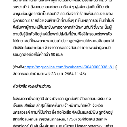
ระหว่างที่กำลังถอยรถยนต์ออกมารับ จู่ ๆ ฝูงต่อกลุ่มเดิมก็บินกลับ
มารุมต่อยผู้ตายอีกเป็นรอบที่ 2 รวมถึงเข้าทำร้ายเพื่อนร่วมงานของ
ผู้ตายอีก 2 รายด้วย จนเจ้าหน้าที่คนอื่นๆ ที่เห็นเหตุการณ์เห็นท่าไม่ดี
จึงรีบพาผู้ตายหนีขึ้นรถขับพาออกจากสำนักงานทันที ซึ่งขณะนั้นผู้
ตายยังรู้สึกตัวดีอยู่ แต่เมื่อพาไปส่งถึงที่บ้านเพื่อให้ครอบครัวพาตัว
ไปรักษาต่อที่โรงพยาบาลแม่วงก์ ปรากฏว่าผู้ตายได้หมดสติลงและได้
เสียชีวิตในเวลาต่อมา ซึ่งจากการตรวจสอบร่างกายพบว่าผู้ตายมี
รอยถูกต่อต่อยไม่ต่ำกว่า 50 แผล
(อ้างอิง
https://mgronline.com/local/detail/9640000038581
ผู้
จัดการออนไลน์ เผยแพร่: 23 เม.ย. 2564 11:45)
ตัวหัวเสือ แมลงร้ายฆ่าคน
ในช่วงเวลานี้ของทุกปี มักจะมีข่าวคนถูกต่อหัวเสือต่อยจนได้รับบาด
เจ็บและเสียชีวิต ล่าสุดได้เกิดขึ้นกับเจ้าหน้าที่พิทักษ์ป่า จังหวัด
นครสวรรค์ ตามที่เป็นข่าว ซึ่ง ต่อหัวเสือ จัดเป็นแมลงมีพิษ ถูกจัดอยู่
สกุลต่อ (Genus
Vespa
Linnaeus, 1758) วงศ์ต่อแตน (family
Vespidae) อันดับผึ้ง ต่อ แตน มด (Order Hymenoptera) จากข่าว