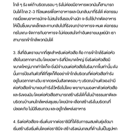
ใกล้ ๆ รัง แต่ถ้าบริเวณรอบ ๆ รังไม่ค่อยมีอาหารพวกมันก็สามารถ
บินได้ไกล 2-3 กิโลเมตรเพื่อหาอาหารและบินกลับมาที่รังได้ ต่อกรรม
กรเมื่อพบอาหารมักจะไม่สนใจสิ่งรอบข้างนัก จะรีบใช้ปากตัดอาหาร
ให้เป็นชิ้นขนาดเล็กและคาบกลับไปที่รังจนกว่าอาหารจะหมด ต่อกรรม
กรในขณะจัดการกับอาหารจะไม่ค่อยสนใจทำอันตรายมนุษย์นัก เรา
สามารถเข้าใกล้พวกมันได้
3. สิ่งที่อันตรายมากที่สุดสำหรับต่อหัวเสือ คือ การเข้าใกล้รังต่อหัว
เสือในเวลากลางวัน โดยเฉพาะรังที่มีขนาดใหญ่ ยิ่งรังต่อหัวเสือมี
ขนาดใหญ่มากเท่าใดก็จะยิ่งมีจำนวนต่อหัวเสือในรังมากขึ้นเท่านั้น ดัง
นั้นการป้องกันตัวที่ดีที่สุดก็คืออย่าเข้าใกล้บริเวณที่ต่อหัวเสือทำรัง
อยู่ในเวลากลางวัน เราควรหมั่นสังเกตรอบ ๆ บริเวณบ้านตัวเองว่ามี
ต่อหัวเสือเข้ามาแอบทำรังไว้หรือไม่โดย พยายามมองหาตัวต่อหัวเสือ
และรังของมัน โดยต่อหัวเสือสามารถสร้างรังได้ทั้งในป่าธรรมชาติและ
บริเวณบ้านคนใกล้แหล่งชุมชน โดยมักจะเลือกสร้างรังในบริเวณที่
ปลอดภัย ไม่มีสิ่งรบกวน และอยู่ใกล้แหล่งอาหาร
4. รังต่อหัวเสือจะเริ่มต้นจากต่อราชินีที่ได้รับการผสมพันธุ์แล้วมา
เริ่มสร้างรังเริ่มต้นโดยต่อราชินีจะสร้างรังแผ่นกลมที่ด้านในเป็นรูปหก