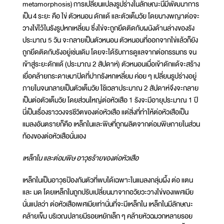
metamorphosis) การเปลี่ยนแปลงรูปร่างในลักษณะนี้มีพัฒนาการ
เป็น 4 ระยะ คือ ไข่ ตัวหนอน ดักแด้ และตัวเต็มวัย โดยนางพญาต่อจะ
วางไข่ไว้ในรังรูปหกเหลี่ยม ซึ่งไข่จะถูกยึดติดกับผนังด้านล่างของรัง
ประมาณ 5 วัน จะกลายเป็นตัวหนอน ตัวหนอนที่ออกจากไข่แล้วก็ยัง
ถูกยึดติดกับรังอยู่เช่นเดิม โดยจะได้รับการดูแลจากต่อกรรมกร จน
เข้าสู่ระยะดักแด้ (ประมาณ 2 สัปดาห์) ตัวหนอนเมื่อเข้าดักแด้จะสร้าง
เยื่อคล้ายกระดาษมาปิดที่ปากรังหกเหลี่ยม ค่อย ๆ เปลี่ยนรูปร่างอยู่
ภายในจนกลายเป็นตัวเต็มวัย ใช้เวลาประมาณ 2 สัปดาห์จึงจะกลาย
เป็นต่อตัวเต็มวัย โดยส่วนใหญ่ต่อหัวเสือ 1 รังจะมีอายุประมาณ 1 ปี
นี่เป็นเรื่องราววงจรชีวิตของต่อหัวเสือ แต่สิ่งที่ทำให้ต่อหัวเสือเป็น
แมลงอันตรายก็คือ เหล็กในและพิษที่ถูกผลิตจากต่อมพิษภายในส่วน
ท้องของต่อหัวเสือนั่นเอง
เหล็กใน และต่อมพิษ อาวุธร้ายของต่อหัวเสือ
เหล็กในเป็นอาวุธป้องกันตัวที่พบได้เฉพาะในแมลงกลุ่มผึ้ง ต่อ แตน
และ มด โดยเหล็กในถูกปรับเปลี่ยนมาจากอวัยวะวางไข่ของเพศเมีย
นั่นแปลว่า ต่อหัวเสือเพศเมียเท่านั่นที่จะมีเหล็กใน เหล็กในมีลักษณะ
คล้ายเข็ม บริเวณปลายมีรอยหยักเล็ก ๆ คล้ายหัวฉมวกหลายรอย