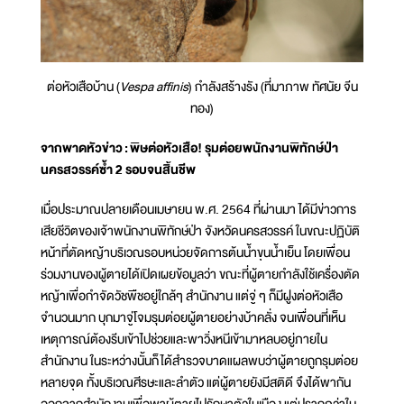
ต่อหัวเสือบ้าน (
Vespa affinis
) กำลังสร้างรัง (ที่มาภาพ ทัศนัย จีน
ทอง)
จากพาดหัวข่าว
: พิษต่อหัวเสือ! รุมต่อยพนักงานพิทักษ์ป่า
นครสวรรค์ซ้ำ 2 รอบจนสิ้นชีพ
เมื่อประมาณปลายเดือนเมษายน พ.ศ. 2564 ที่ผ่านมา ได้มีข่าวการ
เสียชีวิตของเจ้าพนักงานพิทักษ์ป่า จังหวัดนครสวรรค์ ในขณะปฏิบัติ
หน้าที่ตัดหญ้าบริเวณรอบหน่วยจัดการต้นน้ำขุนน้ำเย็น โดยเพื่อน
ร่วมงานของผู้ตายได้เปิดเผยข้อมูลว่า ขณะที่ผู้ตายกำลังใช้เครื่องตัด
หญ้าเพื่อกำจัดวัชพืชอยู่ใกล้ๆ สำนักงาน แต่จู่ ๆ ก็มีฝูงต่อหัวเสือ
จำนวนมาก บุกมาจู่โจมรุมต่อยผู้ตายอย่างบ้าคลั่ง จนเพื่อนที่เห็น
เหตุการณ์ต้องรีบเข้าไปช่วยและพาวิ่งหนีเข้ามาหลบอยู่ภายใน
สำนักงาน ในระหว่างนั้นก็ได้สำรวจบาดแผลพบว่าผู้ตายถูกรุมต่อย
หลายจุด ทั้งบริเวณศีรษะและลำตัว แต่ผู้ตายยังมีสติดี จึงได้พากัน
ออกจากสำนักงานเพื่อพาผู้ตายไปรักษาตัวในเมือง แต่ปรากฏว่าใน