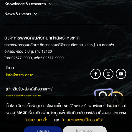
Knowledge & Research
News & Events
องค์การพิพิธภัณฑ์วิทยาศาสตร์แห่งชาติ
กระทรวงการอุดมศึกษา วิทยาศาสตร์วิจัยและนวัตกรรม 39 หมู่ 3 ต.คลองห้า
อ.คลองหลวง จ.ปทุมธานี 12120
โทร: 02577-9999, แฟกซ์ 02577-9900
อีเมล
info@nsm.or.th
(สำหรับรับ-ส่งหนังสือราชการ)
saraban@nsm.or.th
เว็บไซค์ มีการเก็บข้อมูลการใช้งานเว็บไซต์ (Cookies) เพื่อพัฒนาประสบการณ์
ของผู้ใช้ให้ดียิ่งขึ้น คลิกเพื่อดูข้อมูลเพิ่มเติมเกี่ยวกับการใช้คุกกี้ของเราผ่านทาง
ช่องทางการสอบถามข้อมูล
‘นโยบายคุกกี้’
และ
‘นโยบายความเป็นส่วนตัว'
ยอมรับ
ไม่ ขอบคุณ