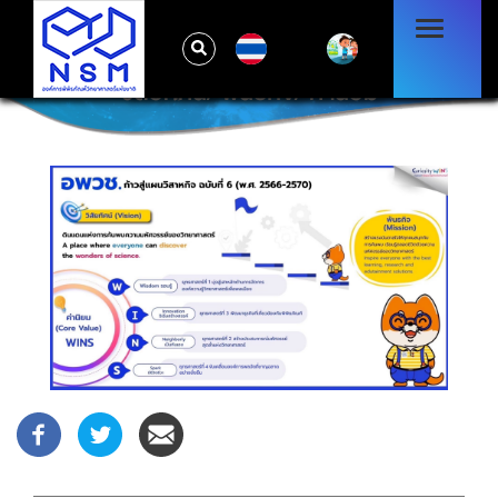
TH
วิสัยทัศน์/ พันธกิจ/ ค่านิยม