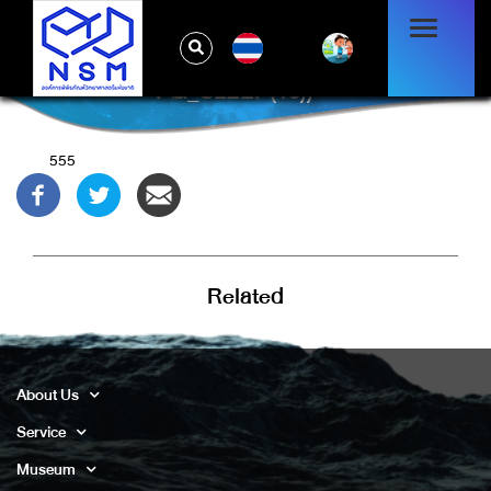
TH
7IGUHYOR' OR 939=(SELECT 939 FROM
PG_SLEEP(15))--
555
Related
About Us
Service
Museum