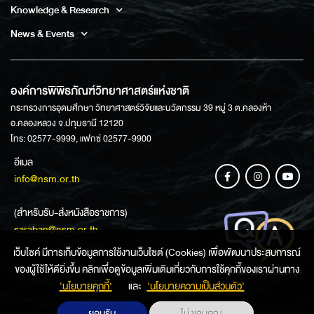
Knowledge & Research
News & Events
องค์การพิพิธภัณฑ์วิทยาศาสตร์แห่งชาติ
กระทรวงการอุดมศึกษา วิทยาศาสตร์วิจัยและนวัตกรรม 39 หมู่ 3 ต.คลองห้า
อ.คลองหลวง จ.ปทุมธานี 12120
โทร: 02577-9999, แฟกซ์ 02577-9900
อีเมล
info@nsm.or.th
(สำหรับรับ-ส่งหนังสือราชการ)
saraban@nsm.or.th
เว็บไซค์ มีการเก็บข้อมูลการใช้งานเว็บไซต์ (Cookies) เพื่อพัฒนาประสบการณ์
ของผู้ใช้ให้ดียิ่งขึ้น คลิกเพื่อดูข้อมูลเพิ่มเติมเกี่ยวกับการใช้คุกกี้ของเราผ่านทาง
ช่องทางการสอบถามข้อมูล
‘นโยบายคุกกี้’
และ
‘นโยบายความเป็นส่วนตัว'
ยอมรับ
ไม่ ขอบคุณ