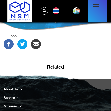
TH
)
555
Related
About Us
Service
Museum