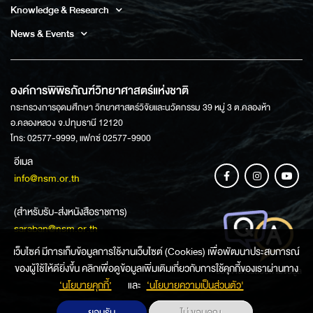
Knowledge & Research
News & Events
องค์การพิพิธภัณฑ์วิทยาศาสตร์แห่งชาติ
กระทรวงการอุดมศึกษา วิทยาศาสตร์วิจัยและนวัตกรรม 39 หมู่ 3 ต.คลองห้า
อ.คลองหลวง จ.ปทุมธานี 12120
โทร: 02577-9999, แฟกซ์ 02577-9900
อีเมล
info@nsm.or.th
(สำหรับรับ-ส่งหนังสือราชการ)
saraban@nsm.or.th
เว็บไซค์ มีการเก็บข้อมูลการใช้งานเว็บไซต์ (Cookies) เพื่อพัฒนาประสบการณ์
ของผู้ใช้ให้ดียิ่งขึ้น คลิกเพื่อดูข้อมูลเพิ่มเติมเกี่ยวกับการใช้คุกกี้ของเราผ่านทาง
ช่องทางการสอบถามข้อมูล
‘นโยบายคุกกี้’
และ
‘นโยบายความเป็นส่วนตัว'
ยอมรับ
ไม่ ขอบคุณ