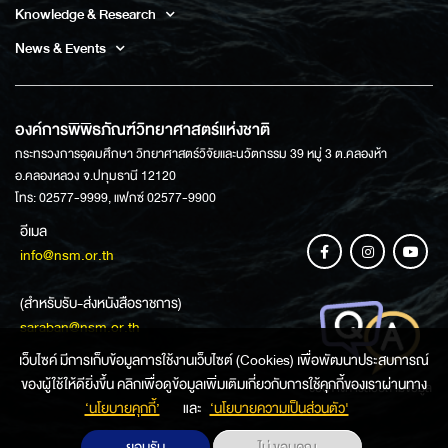
Knowledge & Research
News & Events
องค์การพิพิธภัณฑ์วิทยาศาสตร์แห่งชาติ
กระทรวงการอุดมศึกษา วิทยาศาสตร์วิจัยและนวัตกรรม 39 หมู่ 3 ต.คลองห้า
อ.คลองหลวง จ.ปทุมธานี 12120
โทร: 02577-9999, แฟกซ์ 02577-9900
อีเมล
info@nsm.or.th
(สำหรับรับ-ส่งหนังสือราชการ)
saraban@nsm.or.th
เว็บไซค์ มีการเก็บข้อมูลการใช้งานเว็บไซต์ (Cookies) เพื่อพัฒนาประสบการณ์
ของผู้ใช้ให้ดียิ่งขึ้น คลิกเพื่อดูข้อมูลเพิ่มเติมเกี่ยวกับการใช้คุกกี้ของเราผ่านทาง
ช่องทางการสอบถามข้อมูล
‘นโยบายคุกกี้’
และ
‘นโยบายความเป็นส่วนตัว'
ยอมรับ
ไม่ ขอบคุณ