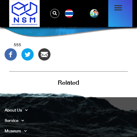
TH
PAGE
555
Related
About Us
Service
Museum