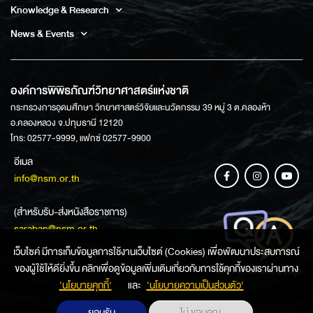
Knowledge & Research
News & Events
องค์การพิพิธภัณฑ์วิทยาศาสตร์แห่งชาติ
กระทรวงการอุดมศึกษา วิทยาศาสตร์วิจัยและนวัตกรรม 39 หมู่ 3 ต.คลองห้า
อ.คลองหลวง จ.ปทุมธานี 12120
โทร: 02577-9999, แฟกซ์ 02577-9900
อีเมล
info@nsm.or.th
(สำหรับรับ-ส่งหนังสือราชการ)
saraban@nsm.or.th
เว็บไซค์ มีการเก็บข้อมูลการใช้งานเว็บไซต์ (Cookies) เพื่อพัฒนาประสบการณ์
ของผู้ใช้ให้ดียิ่งขึ้น คลิกเพื่อดูข้อมูลเพิ่มเติมเกี่ยวกับการใช้คุกกี้ของเราผ่านทาง
ช่องทางการสอบถามข้อมูล
‘นโยบายคุกกี้’
และ
‘นโยบายความเป็นส่วนตัว'
ยอมรับ
ไม่ ขอบคุณ