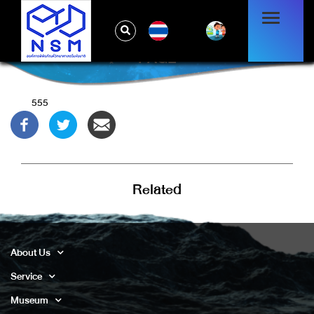
TH
PAGE
555
Related
About Us
Service
Museum