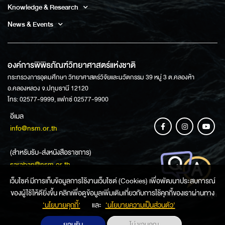
Knowledge & Research
News & Events
องค์การพิพิธภัณฑ์วิทยาศาสตร์แห่งชาติ
กระทรวงการอุดมศึกษา วิทยาศาสตร์วิจัยและนวัตกรรม 39 หมู่ 3 ต.คลองห้า
อ.คลองหลวง จ.ปทุมธานี 12120
โทร: 02577-9999, แฟกซ์ 02577-9900
อีเมล
info@nsm.or.th
(สำหรับรับ-ส่งหนังสือราชการ)
saraban@nsm.or.th
เว็บไซค์ มีการเก็บข้อมูลการใช้งานเว็บไซต์ (Cookies) เพื่อพัฒนาประสบการณ์
ของผู้ใช้ให้ดียิ่งขึ้น คลิกเพื่อดูข้อมูลเพิ่มเติมเกี่ยวกับการใช้คุกกี้ของเราผ่านทาง
ช่องทางการสอบถามข้อมูล
‘นโยบายคุกกี้’
และ
‘นโยบายความเป็นส่วนตัว'
ยอมรับ
ไม่ ขอบคุณ