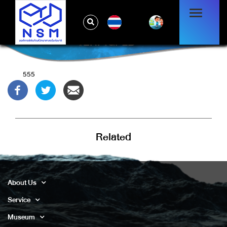
TH
-1' OR 2+454-454-1=0+0+0+1 OR
'EHPIGP2B'='
555
Related
About Us
Service
Museum