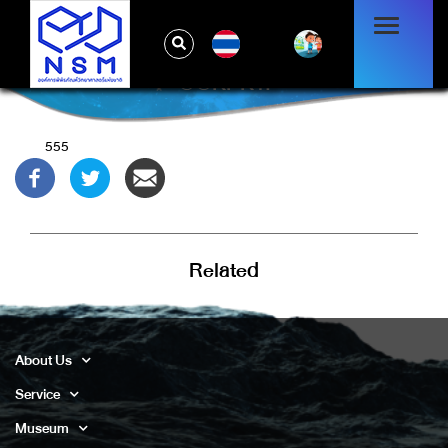
TH
@@KPK1I
555
Related
About Us
Service
Museum