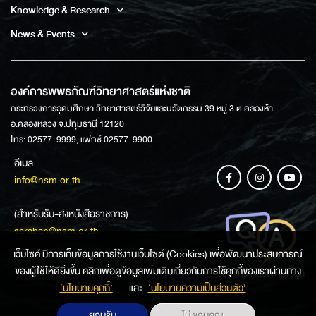
Knowledge & Research
News & Events
องค์การพิพิธภัณฑ์วิทยาศาสตร์แห่งชาติ
กระทรวงการอุดมศึกษา วิทยาศาสตร์วิจัยและนวัตกรรม 39 หมู่ 3 ต.คลองห้า
อ.คลองหลวง จ.ปทุมธานี 12120
โทร: 02577-9999, แฟกซ์ 02577-9900
อีเมล
info@nsm.or.th
(สำหรับรับ-ส่งหนังสือราชการ)
saraban@nsm.or.th
เว็บไซค์ มีการเก็บข้อมูลการใช้งานเว็บไซต์ (Cookies) เพื่อพัฒนาประสบการณ์
ของผู้ใช้ให้ดียิ่งขึ้น คลิกเพื่อดูข้อมูลเพิ่มเติมเกี่ยวกับการใช้คุกกี้ของเราผ่านทาง
ช่องทางการสอบถามข้อมูล
‘นโยบายคุกกี้’
และ
‘นโยบายความเป็นส่วนตัว'
ยอมรับ
ไม่ ขอบคุณ