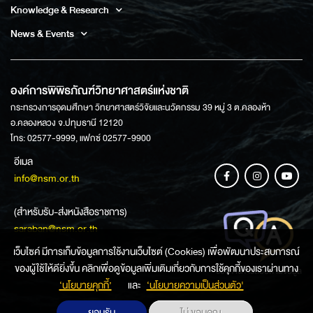
Knowledge & Research
News & Events
องค์การพิพิธภัณฑ์วิทยาศาสตร์แห่งชาติ
กระทรวงการอุดมศึกษา วิทยาศาสตร์วิจัยและนวัตกรรม 39 หมู่ 3 ต.คลองห้า
อ.คลองหลวง จ.ปทุมธานี 12120
โทร: 02577-9999, แฟกซ์ 02577-9900
อีเมล
info@nsm.or.th
(สำหรับรับ-ส่งหนังสือราชการ)
saraban@nsm.or.th
เว็บไซค์ มีการเก็บข้อมูลการใช้งานเว็บไซต์ (Cookies) เพื่อพัฒนาประสบการณ์
ของผู้ใช้ให้ดียิ่งขึ้น คลิกเพื่อดูข้อมูลเพิ่มเติมเกี่ยวกับการใช้คุกกี้ของเราผ่านทาง
ช่องทางการสอบถามข้อมูล
‘นโยบายคุกกี้’
และ
‘นโยบายความเป็นส่วนตัว'
ยอมรับ
ไม่ ขอบคุณ