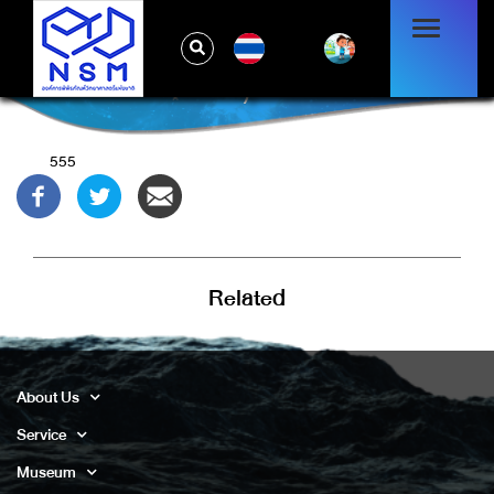
TH
)
555
Related
About Us
Service
Museum