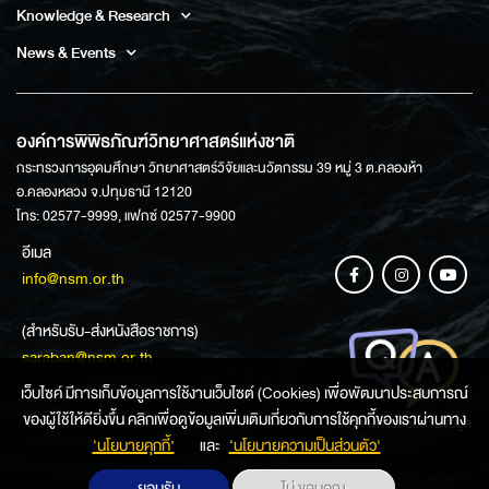
Knowledge & Research
News & Events
องค์การพิพิธภัณฑ์วิทยาศาสตร์แห่งชาติ
กระทรวงการอุดมศึกษา วิทยาศาสตร์วิจัยและนวัตกรรม 39 หมู่ 3 ต.คลองห้า
อ.คลองหลวง จ.ปทุมธานี 12120
โทร: 02577-9999, แฟกซ์ 02577-9900
อีเมล
info@nsm.or.th
(สำหรับรับ-ส่งหนังสือราชการ)
saraban@nsm.or.th
เว็บไซค์ มีการเก็บข้อมูลการใช้งานเว็บไซต์ (Cookies) เพื่อพัฒนาประสบการณ์
ของผู้ใช้ให้ดียิ่งขึ้น คลิกเพื่อดูข้อมูลเพิ่มเติมเกี่ยวกับการใช้คุกกี้ของเราผ่านทาง
ช่องทางการสอบถามข้อมูล
‘นโยบายคุกกี้’
และ
‘นโยบายความเป็นส่วนตัว'
ยอมรับ
ไม่ ขอบคุณ