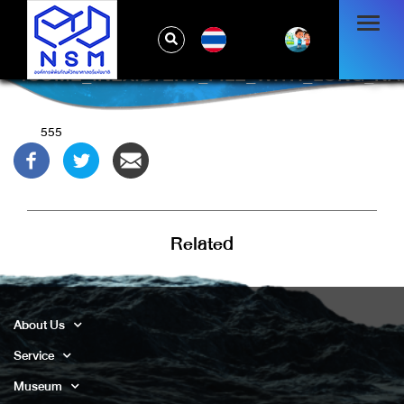
TH
1SOME_INEXISTENT_FILE_WITH_LONG_NA
555
Related
About Us
Service
Museum