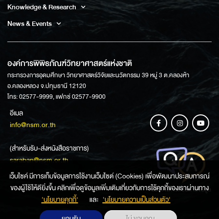
Knowledge & Research
News & Events
องค์การพิพิธภัณฑ์วิทยาศาสตร์แห่งชาติ
กระทรวงการอุดมศึกษา วิทยาศาสตร์วิจัยและนวัตกรรม 39 หมู่ 3 ต.คลองห้า
อ.คลองหลวง จ.ปทุมธานี 12120
โทร: 02577-9999, แฟกซ์ 02577-9900
อีเมล
info@nsm.or.th
(สำหรับรับ-ส่งหนังสือราชการ)
saraban@nsm.or.th
เว็บไซค์ มีการเก็บข้อมูลการใช้งานเว็บไซต์ (Cookies) เพื่อพัฒนาประสบการณ์
ของผู้ใช้ให้ดียิ่งขึ้น คลิกเพื่อดูข้อมูลเพิ่มเติมเกี่ยวกับการใช้คุกกี้ของเราผ่านทาง
ช่องทางการสอบถามข้อมูล
‘นโยบายคุกกี้’
และ
‘นโยบายความเป็นส่วนตัว'
ยอมรับ
ไม่ ขอบคุณ