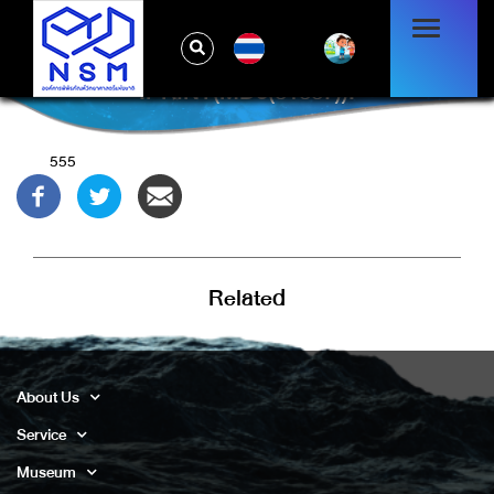
TH
'.PRINT(MD5(31337)).'
555
Related
About Us
Service
Museum