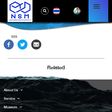
TH
-1 OR 2+448-448-1=0+0+0+1 --
555
Related
About Us
Service
Museum