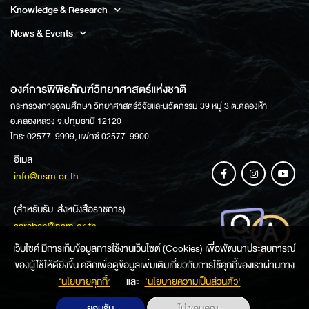
Knowledge & Research
News & Events
องค์การพิพิธภัณฑ์วิทยาศาสตร์แห่งชาติ
กระทรวงการอุดมศึกษา วิทยาศาสตร์วิจัยและนวัตกรรม 39 หมู่ 3 ต.คลองห้า
อ.คลองหลวง จ.ปทุมธานี 12120
โทร: 02577-9999, แฟกซ์ 02577-9900
อีเมล
info@nsm.or.th
(สำหรับรับ-ส่งหนังสือราชการ)
saraban@nsm.or.th
เว็บไซค์ มีการเก็บข้อมูลการใช้งานเว็บไซต์ (Cookies) เพื่อพัฒนาประสบการณ์
ของผู้ใช้ให้ดียิ่งขึ้น คลิกเพื่อดูข้อมูลเพิ่มเติมเกี่ยวกับการใช้คุกกี้ของเราผ่านทาง
ช่องทางการสอบถามข้อมูล
‘นโยบายคุกกี้’
และ
‘นโยบายความเป็นส่วนตัว'
ยอมรับ
ไม่ ขอบคุณ