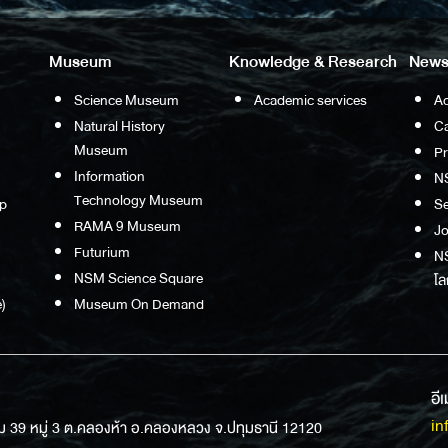
Museum
Knowledge & Research
News
Science Museum
Academic services
Ac
Natural History
Ca
Museum
P
Information
N
Technology Museum
p
S
RAMA 9 Museum
Jo
Futurium
NS
NSM Science Square
โล
)
Museum On Demand
อี
in
ม 39 หมู่ 3 ต.คลองห้า อ.คลองหลวง จ.ปทุมธานี 12120