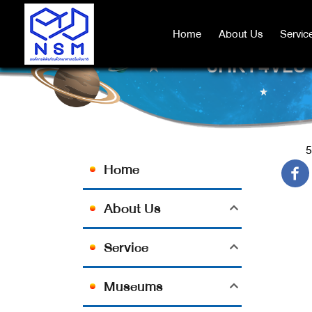
Home
Home
About Us
About Us
Servic
Servic
5HKY4VLU'
5
Home
About Us
Service
Museums