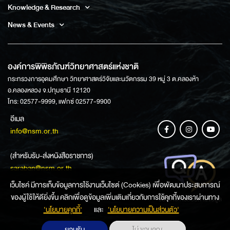
Knowledge & Research
News & Events
องค์การพิพิธภัณฑ์วิทยาศาสตร์แห่งชาติ
กระทรวงการอุดมศึกษา วิทยาศาสตร์วิจัยและนวัตกรรม 39 หมู่ 3 ต.คลองห้า
อ.คลองหลวง จ.ปทุมธานี 12120
โทร: 02577-9999, แฟกซ์ 02577-9900
อีเมล
info@nsm.or.th
(สำหรับรับ-ส่งหนังสือราชการ)
saraban@nsm.or.th
เว็บไซค์ มีการเก็บข้อมูลการใช้งานเว็บไซต์ (Cookies) เพื่อพัฒนาประสบการณ์
ของผู้ใช้ให้ดียิ่งขึ้น คลิกเพื่อดูข้อมูลเพิ่มเติมเกี่ยวกับการใช้คุกกี้ของเราผ่านทาง
ช่องทางการสอบถามข้อมูล
‘นโยบายคุกกี้’
และ
‘นโยบายความเป็นส่วนตัว'
ยอมรับ
ไม่ ขอบคุณ