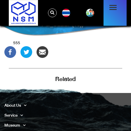
TH
BEM6KY5P')) OR 221=(SELECT 221 FROM
PG_SLEEP(15))--
555
Related
About Us
Service
Museum