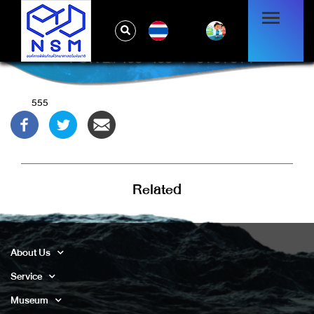
TH
-1 OR 2+408-408-1=0+0+0+1
555
Related
About Us
Service
Museum