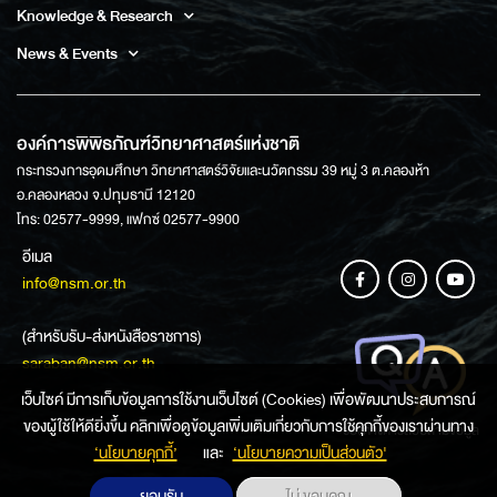
Knowledge & Research
News & Events
องค์การพิพิธภัณฑ์วิทยาศาสตร์แห่งชาติ
กระทรวงการอุดมศึกษา วิทยาศาสตร์วิจัยและนวัตกรรม 39 หมู่ 3 ต.คลองห้า
อ.คลองหลวง จ.ปทุมธานี 12120
โทร: 02577-9999, แฟกซ์ 02577-9900
อีเมล
info@nsm.or.th
(สำหรับรับ-ส่งหนังสือราชการ)
saraban@nsm.or.th
เว็บไซค์ มีการเก็บข้อมูลการใช้งานเว็บไซต์ (Cookies) เพื่อพัฒนาประสบการณ์
ของผู้ใช้ให้ดียิ่งขึ้น คลิกเพื่อดูข้อมูลเพิ่มเติมเกี่ยวกับการใช้คุกกี้ของเราผ่านทาง
ช่องทางการสอบถามข้อมูล
‘นโยบายคุกกี้’
และ
‘นโยบายความเป็นส่วนตัว'
ยอมรับ
ไม่ ขอบคุณ