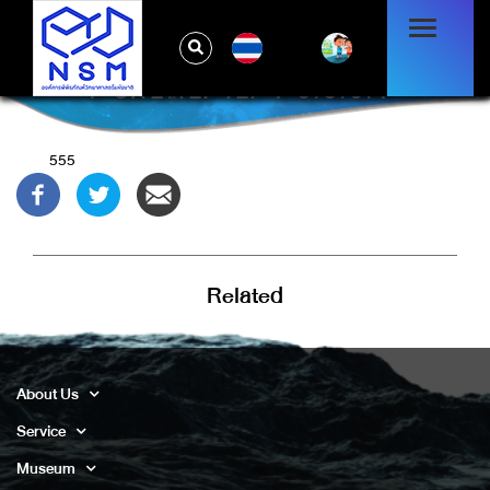
TH
-1" OR 2+727-727-1=0+0+0+1 --
555
Related
About Us
Service
Museum