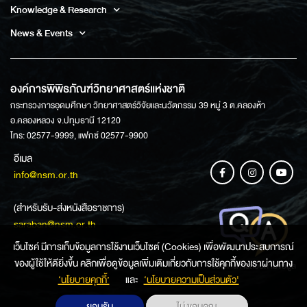
Knowledge & Research
News & Events
องค์การพิพิธภัณฑ์วิทยาศาสตร์แห่งชาติ
กระทรวงการอุดมศึกษา วิทยาศาสตร์วิจัยและนวัตกรรม 39 หมู่ 3 ต.คลองห้า
อ.คลองหลวง จ.ปทุมธานี 12120
โทร: 02577-9999, แฟกซ์ 02577-9900
อีเมล
info@nsm.or.th
(สำหรับรับ-ส่งหนังสือราชการ)
saraban@nsm.or.th
เว็บไซค์ มีการเก็บข้อมูลการใช้งานเว็บไซต์ (Cookies) เพื่อพัฒนาประสบการณ์
ของผู้ใช้ให้ดียิ่งขึ้น คลิกเพื่อดูข้อมูลเพิ่มเติมเกี่ยวกับการใช้คุกกี้ของเราผ่านทาง
ช่องทางการสอบถามข้อมูล
‘นโยบายคุกกี้’
และ
‘นโยบายความเป็นส่วนตัว'
ยอมรับ
ไม่ ขอบคุณ