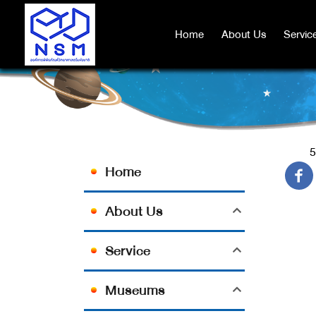
Home
Home
About Us
About Us
Servic
Servic
5
Home
About Us
Service
Museums