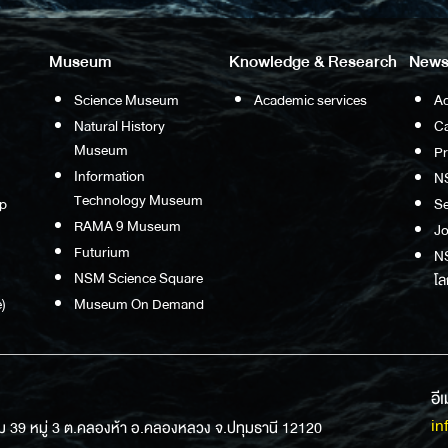
Museum
Knowledge & Research
News
Science Museum
Academic services
Ac
Natural History
Ca
Museum
P
Information
N
Technology Museum
p
S
RAMA 9 Museum
Jo
Futurium
NS
NSM Science Square
โล
)
Museum On Demand
อี
in
ม 39 หมู่ 3 ต.คลองห้า อ.คลองหลวง จ.ปทุมธานี 12120