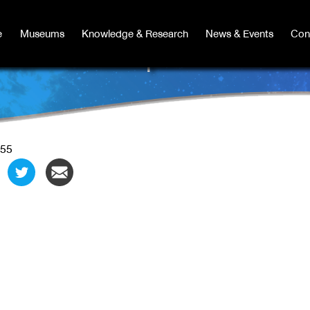
e
e
Museums
Museums
Knowledge & Research
Knowledge & Research
News & Events
News & Events
Con
Co
1'"
55