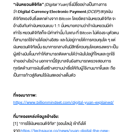
“เงินหยวนดิจิทัล”
(Digital Yuan)
ซึ่งมีชื่ออย่างเป็นทางการ
ว่า
Digital Currency Electronic Payment
(DCEP)
สกุลเงิน
ดิจิทัลของจีนซึ่งแตกต่างจาก Bitcoin โดยอัตราเงินหยวนดิจิทัล จะ
อ้างอิงกับค่าเงินหยวนแบบ 1:1 นั่นหมายความว่าถ้าเงินหยวนมีค่า
เท่าไร หยวนดิจิทัลก็จะมีค่าเท่านั้น ในขณะที่ Bitcoin ไม่ต้องระบุตัวตน
ก็สามารถใช้จ่ายได้อย่างอิสระ และไม่อยู่ภายใต้การควบคุมใด ๆ แต่
เงินหยวนดิจิทัลนั้น ธนาคารกลางจีนมีสิทธิ์ควบคุมโดยตรงเพราะเป็น
ผู้สร้างมันขึ้นมาทำให้สามารถติดตามได้ว่าเงินไปอยู่ที่ไหนและถูกใช้
จ่ายอย่างไรบ้าง นอกจากนี้รัฐบาลจีนยังสามารถตรวจสอบการ
ทุจริตด้านการเงินซึ่งสร้างความน่าเชื่อให้กับผู้ใช้งานมากขึ้นและ ถือ
เป็นการก้าวสู่สังคมไร้เงินสดอย่างเต็มตัว
ที่ของมาภาพ:
https://www.billionmindset.com/digital-yuan-explained/
ที่มาของแหล่งข้อมูลอ้างอิง:
[1] “การใช้เงินหยวนดิจิทัล” [ออนไลน์] เข้าถึงได้
จาก
https://techsauce.co/news/yuan-digital-the-new-