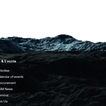
 & Events
tivities
lendar of events
rocurement
SM News
eminar
in Us