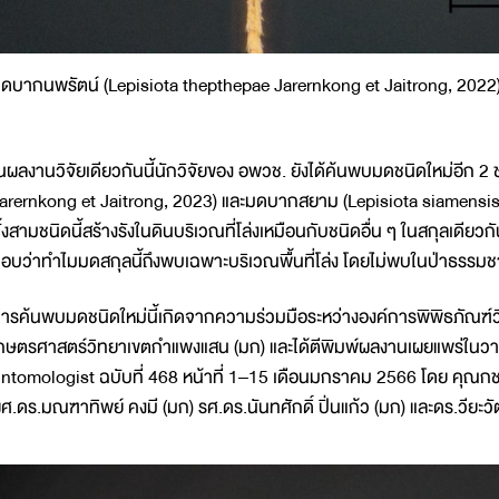
ดบากนพรัตน์ (Lepisiota thepthepae Jarernkong et Jaitrong, 2022
นผลงานวิจัยเดียวกันนี้นักวิจัยของ อพวช. ยังได้ค้นพบมดชนิดใหม่อีก 2 
arernkong et Jaitrong, 2023) และมดบากสยาม (Lepisiota siamensis 
ั้งสามชนิดนี้สร้างรังในดินบริเวณที่โล่งเหมือนกับชนิดอื่น ๆ ในสกุลเดียว
อบว่าทำไมมดสกุลนี้ถึงพบเฉพาะบริเวณพื้นที่โล่ง โดยไม่พบในป่าธรรมช
ารค้นพบมดชนิดใหม่นี้เกิดจากความร่วมมือระหว่างองค์การพิพิธภัณฑ์ว
กษตรศาสตร์วิทยาเขตกำแพงแสน (มก) และได้ตีพิมพ์ผลงานเผยแพร่ในวา
ntomologist ฉบับที่ 468 หน้าที่ 1–15 เดือนมกราคม 2566 โดย คุณ
ศ.ดร.มณฑาทิพย์ คงมี (มก) รศ.ดร.นันทศักดิ์ ปิ่นแก้ว (มก) และดร.วียะว