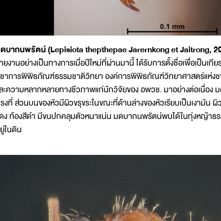
ดบากนพรัตน์ (Lepisiota thepthepae Jarernkong et Jaitrong, 2
ายงานอย่างเป็นทางการเมื่อปีใหม่ที่ผ่านมานี้ ได้รับการตั้งชื่อเพื่อเป็น
ิชาการพิพิธภัณฑ์ธรรมชาติวิทยา องค์การพิพิธภัณฑ์วิทยาศาสตร์แห่งช
ละความหลากหลายทางชีวภาพแก่นักวิจัยของ อพวช. มาอย่างต่อเนื่อง มดช
รงที่ ส่วนบนของหัวมีผิวขรุขระในขณะที่ด้านล่างของหัวเรียบเป็นเงามัน ผ
ดง ท้องสีดำ มีขนปกคลุมตัวหนาแน่น มดบากนพรัตน์พบได้ในทุ่งหญ้าธรรมช
ยู่ในดิน