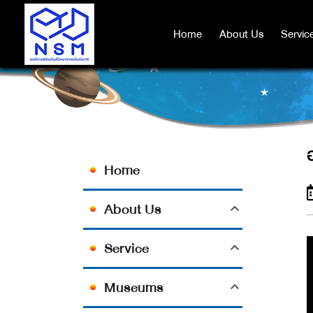
Home
Home
About Us
About Us
Servic
Servic
Home
About Us
Service
Museums