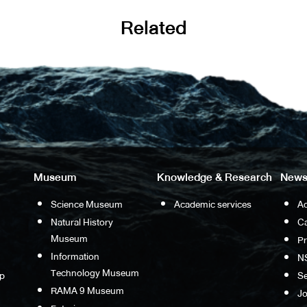
Related
Museum
Knowledge & Research
News
Science Museum
Academic services
Ac
Natural History
Ca
Museum
P
Information
N
Technology Museum
p
S
RAMA 9 Museum
Jo