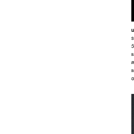
ม
ร
ว
แ
ต
แ
อ