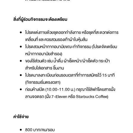
สิ่งที่ผู้ร่วมกิจกรรมจะต้องเตรียม
โปรดแต่งกายด้วยชุดออกกำลังกาย หรือชุดที่สะดวกต่อการ
เคลื่อนที่ และควรสวมรองเท้าผ้าใบหุ้มส้น
โปรดสวมหน้ากากอนามัยขณะทำกิจกรรม (โปรดจัดเตรียม
หน้ากากอนามัยสำรอง)
ของใช้ส่วนตัว เช่น น้ำดื่ม ผ้าเช็ดหน้า/ผ้าเช็ดตัว กระเป๋า
สำหรับใส่เอกสาร ชิ้นงาน
โปรดมาลงทะเบียนก่อนรอบเวลาที่ทำการสมัครไว้ 15 นาที
(กิจกรรมเริ่มตรงเวลา)
ก่อนห้างเปิด (10.00-11.00 น.) กรุณาใช้ลิฟท์โดยสารฝั่ง
ลานจอดรถ (ฝั่ง 7-Eleven หรือ Starbucks Coffee)
ค่าใช้จ่าย
800 บาท/คน/รอบ