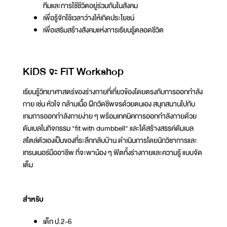
ทีมและการใช้ชีวิตอยู่ร่วมกันในสังคม
เพื่อรู้จักใช้เวลาว่างให้เกิดประโยชน์
เพื่อเสริมสร้างสังคมแห่งการเรียนรู้ตลอดชีวิต
KiDS จะ FiT Workshop
เรียนรู้วิทยาศาสตร์ของร่างกายที่เกี่ยวข้องโดยตรงกับการออกกำลัง
กาย เช่น หัวใจ กล้ามเนื้อ ฝึกวัดชีพจรด้วยตนเอง สนุกสนานไปกับ
เกมการออกกำลังกายง่าย ๆ พร้อมเทคนิคการออกกำลังกายด้วย
ดัมเบลในกิจกรรม "fit with dumbbell" และได้สร้างสรรค์ดัมเบล
สไตล์ตัวเองเป็นของที่ระลึกกลับบ้าน ดำเนินการโดยนักวิชาการและ
เทรนเนอร์มืออาชีพ ที่จะพาน้อง ๆ ฟิตทั้งร่างกายและความรู้ แบบจัด
เต็ม
สำหรับ
เด็ก ป.2-6