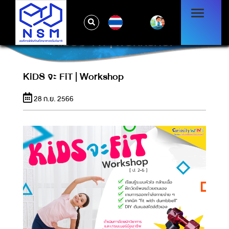
TH
KIDS จะ FIT | WORKSHOP
KiDS จะ FiT | Workshop
28 ก.ย. 2566