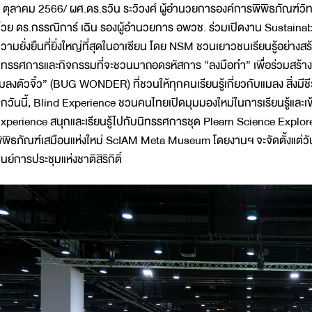
 ตุลาคม 2566/ ผศ.ดร.รวิน ระวิวงศ์ ผู้อำนวยการองค์การพิพิธภัณฑ์วิ
้วย ดร.กรรณิการ์ เฉิน รองผู้อํานวยการ อพวช. ร่วมเปิดงาน Sustain
วามยั่งยืนที่ยิ่งใหญ่ที่สุดในอาเซียน โดย NSM ชวนเยาวชนเรียนรู้อย่างสร
ิทรรศการและกิจกรรมที่จะชวนมาถอดรหัสการ “ลงมือทำ” เพื่อร่วมสร้าง “สม
มลงตัวจิ๋ว” (BUG WONDER) ที่ชวนให้ทุกคนเรียนรู้เกี่ยวกับแมลง สิ่งมีช
ุกวันนี้, Blind Experience ชวนคนไทยเปิดมุมมองใหม่ในการเรียนรู้และเ
xperience สนุกและเรียนรู้ไปกับนิทรรศการชุด Plearn Science Explorer
ิพิธภัณฑ์เสมือนแห่งใหม่ ScIAM Meta Museum โดยงานฯ จะจัดตั้งแต่ว
ูนย์การประชุมแห่งชาติสิริกิติ์