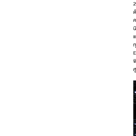
2
ด
ค
น
แ
ท
E
พ
ศ