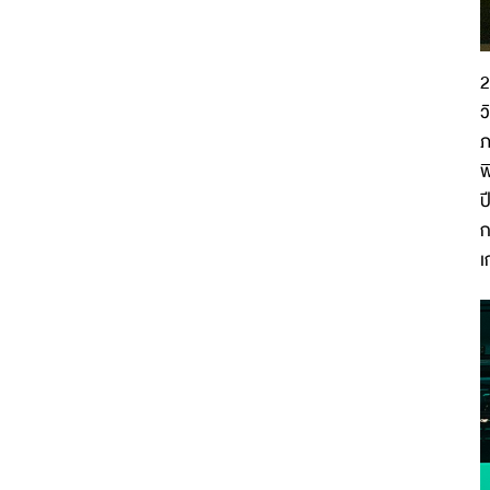
2
ว
ภ
พ
ป
ก
เ