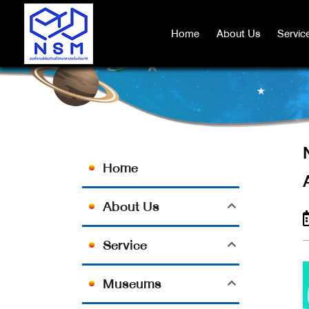
NSM ร่วมการประชุม 50TH CO
Home
Home
About Us
About Us
Servic
Servic
Home
About Us
Service
Museums