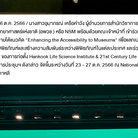
6 ต.ค. 2566 / นางสาวอุมาภรณ์ เครือคำวัง ผู้อำนวยการสำนักวิชาการ
ิทยาศาสตร์แห่งชาติ (อพวช.) หรือ NSM พร้อมด้วยคณะเจ้าหน้าที่ เข้
ายใต้แนวคิด "Enhancing the Accessibility to Museums" เพื่อแลกเป
ิพิธภัณฑ์และสร้างความสัมพันธ์ระหว่างพิพิธภัณฑ์ในแต่ละประเทศ และ
ี ของการก่อตั้ง Hankook Life Science Institute & 21st Century Li
ารประชุมฯ ดังกล่าว จัดขึ้นระหว่างวันที่ 23 - 27 ต.ค. 2566 ณ Nati
กาหลี