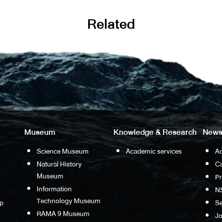
Related
Museum
Knowledge & Research
News
Science Museum
Academic services
Ac
Natural History
Ca
Museum
P
Information
N
Technology Museum
p
S
RAMA 9 Museum
Jo