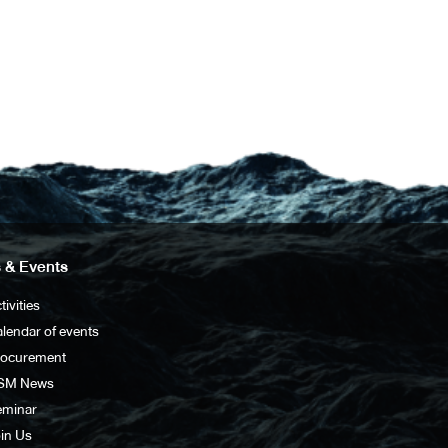
 & Events
tivities
lendar of events
rocurement
SM News
eminar
in Us