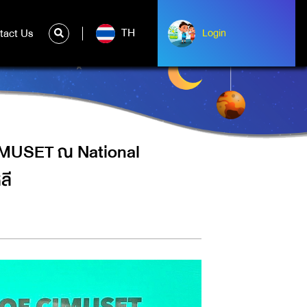
L AVIATION MUSEUM OF KOREA
TH
tact Us
ntact Us
Login
Login
IMUSET ณ National
ลี