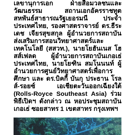
เลขานุการเอก ฝ่ายสื่อมวลชนและ
วัฒนธรรม สถานเอกอัครราชทูต
สหพันธ์สาธารณรัฐเยอรมนี ประจำ
ประเทศไทย, รองศาสตราจารย์ ดร.ธีระ
เดช เจียรสุขสกุล ผู้อํานวยการสถาบัน
ส่งเสริมการสอนวิทยาศาสตร์และ
เทคโนโลยี (สสวท.), นายโยฮันเนส โฮ
สส์เฟลด ผู้อํานวยการสถาบันเกอเธ่
ประเทศไทย, นายโยฑิน สมโนนนท์ ผู้
อำนวยการศูนย์วิทยาศาสตร์เพื่อการ
ศึกษา และ ดร.บิคกี้ บันกุ ประธาน โรล
ส์-รอยซ์ เอเชียตะวันออกเฉียงใต้
(Rolls-Royce Southeast Asia) ร่วม
พิธีเปิดฯ ดังกล่าว ณ หอประชุมสถาบัน
เกอเธ่ ซอยสาทร 1 เขตสาทร กรุงเทพฯ