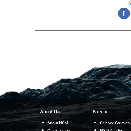
ว
About Us
Service
About NSM
Science Caravan
Organization
NSM Academy