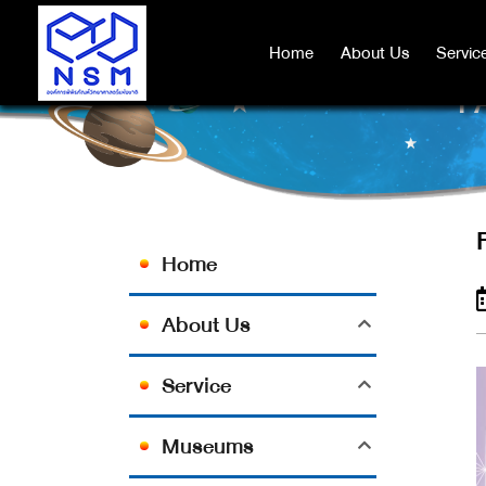
Home
Home
About Us
About Us
Servic
Servic
F
Home
About Us
Service
Museums