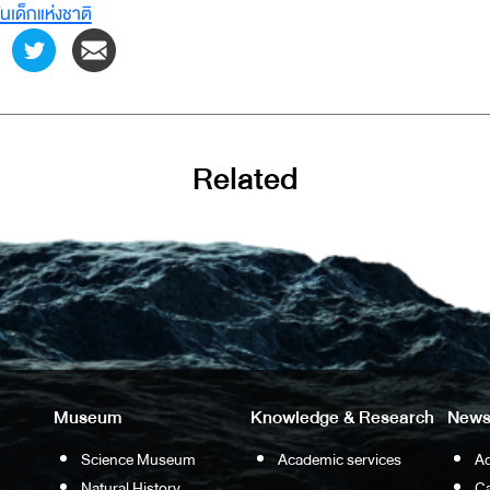
ันเด็กแห่งชาติ
Related
Museum
Knowledge & Research
News
Science Museum
Academic services
Ac
Natural History
Ca