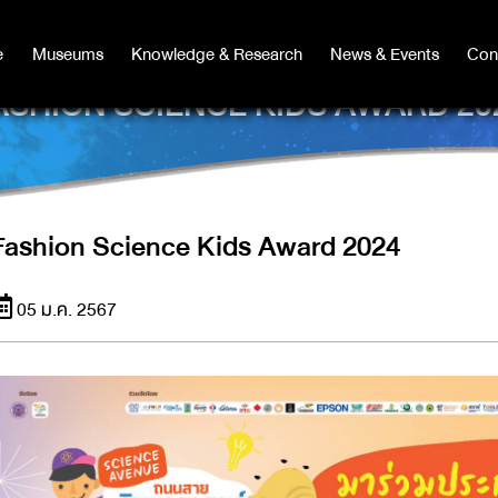
e
e
Museums
Museums
Knowledge & Research
Knowledge & Research
News & Events
News & Events
Con
Co
ASHION SCIENCE KIDS AWARD 20
Fashion Science Kids Award 2024
05 ม.ค. 2567