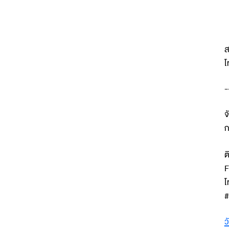
ส
โ
-
จ
ก
ต
F
โ
#
ว