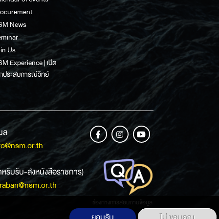
rocurement
SM News
eminar
in Us
M Experience | เปิด
กประสบการณ์วิทย์
เมล
fo@nsm.or.th
ำหรับรับ-ส่งหนังสือราชการ)
raban@nsm.or.th
ช่องทางการสอบถามข้อมูล
ยอมรับ
ไม่ ขอบคุณ