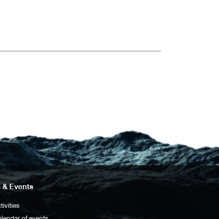
 & Events
tivities
lendar of events