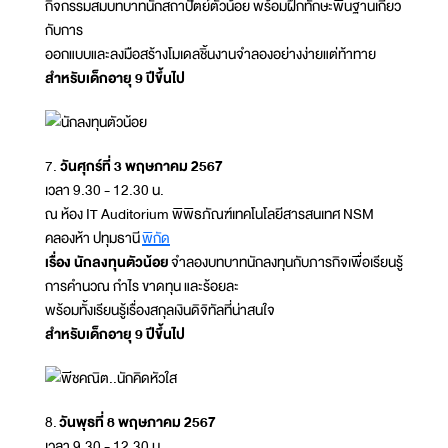
กิจกรรมสมบทบาทนักสถาปัตย์ตัวน้อย พร้อมฝึกทักษะพื้นฐานเกี่ยว
กับการ
ออกแบบและลงมือสร้างโมเดลชิ้นงานจำลองอย่างง่ายแต่ท้าทาย
สำหรับเด็กอายุ 9 ปีขึ้นไป
7.
วันศุกร์ที่ 3 พฤษภาคม 2567
เวลา 9.30 - 12.30 น.
ณ ห้อง IT Auditorium พิพิธภัณฑ์เทคโนโลยีสารสนเทศ NSM
คลองห้า ปทุมธานี
พิกัด
เรื่อง นักลงทุนตัวน้อย
จำลองบทบาทนักลงทุนกับภารกิจเพื่อเรียนรู้
การคำนวณ กำไร ขาดทุน และร้อยละ
พร้อมทั้งเรียนรู้เรื่องสกุลเงินดิจิทัลที่น่าสนใจ
สำหรับเด็กอายุ 9 ปีขึ้นไป
8.
วันพุธที่ 8 พฤษภาคม 2567
เวลา 9.30 - 12.30 น.