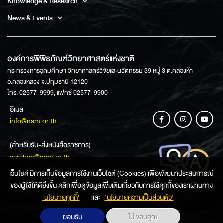
Knowledge & Research
News & Events
องค์การพิพิธภัณฑ์วิทยาศาสตร์แห่งชาติ
กระทรวงการอุดมศึกษา วิทยาศาสตร์วิจัยและนวัตกรรม 39 หมู่ 3 ต.คลองห้า
อ.คลองหลวง จ.ปทุมธานี 12120
โทร: 02577-9999, แฟกซ์ 02577-9900
อีเมล
info@nsm.or.th
(สำหรับรับ-ส่งหนังสือราชการ)
saraban@nsm.or.th
เว็บไซค์ มีการเก็บข้อมูลการใช้งานเว็บไซต์ (Cookies) เพื่อพัฒนาประสบการณ์
ของผู้ใช้ให้ดียิ่งขึ้น คลิกเพื่อดูข้อมูลเพิ่มเติมเกี่ยวกับการใช้คุกกี้ของเราผ่านทาง
ช่องทางการสอบถามข้อมูล
‘นโยบายคุกกี้’
และ
‘นโยบายความเป็นส่วนตัว'
ยอมรับ
ไม่ ขอบคุณ