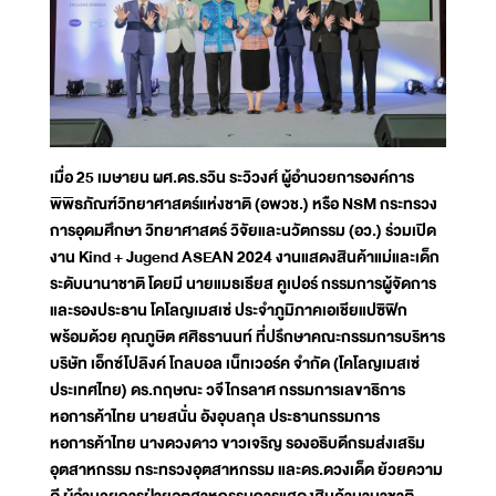
เมื่อ 25 เมษายน ผศ.ดร.รวิน ระวิวงศ์ ผู้อำนวยการองค์การ
พิพิธภัณฑ์วิทยาศาสตร์แห่งชาติ (อพวช.) หรือ NSM กระทรวง
การอุดมศึกษา วิทยาศาสตร์ วิจัยและนวัตกรรม (อว.) ร่วมเปิด
งาน Kind + Jugend ASEAN 2024 งานแสดงสินค้าแม่และเด็ก
ระดับนานาชาติ โดยมี นายแมธเธียส คูเปอร์ กรรมการผู้จัดการ
และรองประธาน โคโลญเมสเซ่ ประจำภูมิภาคเอเชียแปซิฟิก
พร้อมด้วย คุณภูษิต ศศิธรานนท์ ที่ปรึกษาคณะกรรมการบริหาร
บริษัท เอ็กซ์โปลิงค์ โกลบอล เน็ทเวอร์ค จำกัด (โคโลญเมสเซ่
ประเทศไทย) ดร.กฤษณะ วจีไกรลาศ กรรมการเลขาธิการ
หอการค้าไทย นายสนั่น อังอุบลกุล ประธานกรรมการ
หอการค้าไทย นางดวงดาว ขาวเจริญ รองอธิบดีกรมส่งเสริม
อุตสาหกรรม กระทรวงอุตสาหกรรม และดร.ดวงเด็ด ย้วยความ