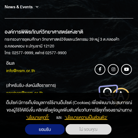
News & Events
องค์การพิพิธภัณฑ์วิทยาศาสตร์แห่งชาติ
กระทรวงการอุดมศึกษา วิทยาศาสตร์วิจัยและนวัตกรรม 39 หมู่ 3 ต.คลองห้า
อ.คลองหลวง จ.ปทุมธานี 12120
โทร: 02577-9999, แฟกซ์ 02577-9900
อีเมล
info@nsm.or.th
(สำหรับรับ-ส่งหนังสือราชการ)
saraban@nsm.or.th
เว็บไซค์ มีการเก็บข้อมูลการใช้งานเว็บไซต์ (Cookies) เพื่อพัฒนาประสบการณ์
ของผู้ใช้ให้ดียิ่งขึ้น คลิกเพื่อดูข้อมูลเพิ่มเติมเกี่ยวกับการใช้คุกกี้ของเราผ่านทาง
ช่องทางการสอบถามข้อมูล
‘นโยบายคุกกี้’
และ
‘นโยบายความเป็นส่วนตัว'
ยอมรับ
ไม่ ขอบคุณ