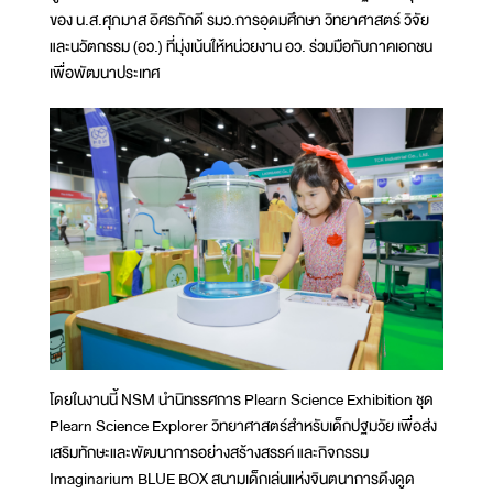
ของ น.ส.ศุภมาส อิศรภักดี รมว.การอุดมศึกษา วิทยาศาสตร์ วิจัย
และนวัตกรรม (อว.) ที่มุ่งเน้นให้หน่วยงาน อว. ร่วมมือกับภาคเอกชน
เพื่อพัฒนาประเทศ
โดยในงานนี้ NSM นำนิทรรศการ Plearn Science Exhibition ชุด
Plearn Science Explorer วิทยาศาสตร์สำหรับเด็กปฐมวัย เพื่อส่ง
เสริมทักษะและพัฒนาการอย่างสร้างสรรค์ และกิจกรรม
Imaginarium BLUE BOX สนามเด็กเล่นแห่งจินตนาการดึงดูด