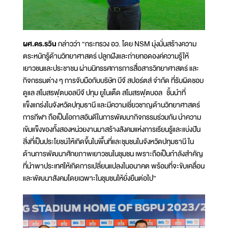
ผศ.ดร.รวิน
กล่าวว่า “กระทรวง อว. โดย NSM มุ่งมั่นสร้างความ
ตระหนักรู้ด้านวิทยาศาสตร์ ปลูกฝังและถ่ายทอดองค์ความรู้ให้
เยาวชนและประชาชน ผ่านนิทรรศการการสื่อสารวิทยาศาสตร์ และ
กิจกรรมต่าง ๆ การจับมือกับบริษัท บีจี สปอร์ตส์ จำกัด ที่รับผิดชอบ
ดูแล สโมสรฟุตบอลบีจี ปทุม ยูไนเต็ด สโมสรฟุตบอล ชั้นนำที่
แข็งแกร่งในจังหวัดปทุมธานี และมีความเชี่ยวชาญด้านวิทยาศาสตร์
การกีฬา ถือเป็นโอกาสอันดีในการพัฒนากิจกรรมร่วมกัน นำความ
เข้มแข็งของทั้งสองหน่วยงานมาสร้างสังคมแห่งการเรียนรู้และแบ่งปัน
สิ่งที่เป็นประโยชน์ให้เกิดขึ้นในพื้นที่และชุมชนในจังหวัดปทุมธานี ใน
ด้านการพัฒนาศักยภาพเยาวชนในชุมชน เพราะถือเป็นกำลังสำคัญ
ที่นำพาประเทศให้เกิดการเปลี่ยนแปลงในอนาคต พร้อมที่จะขับเคลื่อน
และพัฒนาสังคมโดยเฉพาะในชุมชนให้ยั่งยืนต่อไป”