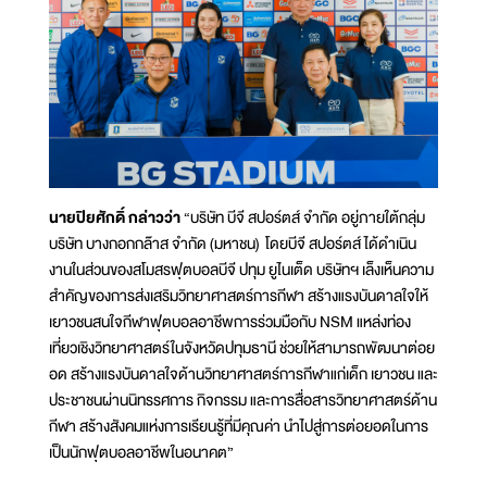
นายปิยศักดิ์ กล่าวว่า
“บริษัท บีจี สปอร์ตส์ จำกัด อยู่ภายใต้กลุ่ม
บริษัท บางกอกกล๊าส จำกัด (มหาชน) โดยบีจี สปอร์ตส์ ได้ดำเนิน
งานในส่วนของสโมสรฟุตบอลบีจี ปทุม ยูไนเต็ด บริษัทฯ เล็งเห็นความ
สำคัญของการส่งเสริมวิทยาศาสตร์การกีฬา สร้างแรงบันดาลใจให้
เยาวชนสนใจกีฬาฟุตบอลอาชีพการร่วมมือกับ NSM แหล่งท่อง
เที่ยวเชิงวิทยาศาสตร์ในจังหวัดปทุมธานี ช่วยให้สามารถพัฒนาต่อย
อด สร้างแรงบันดาลใจด้านวิทยาศาสตร์การกีฬาแก่เด็ก เยาวชน และ
ประชาชนผ่านนิทรรศการ กิจกรรม และการสื่อสารวิทยาศาสตร์ด้าน
กีฬา สร้างสังคมแห่งการเรียนรู้ที่มีคุณค่า นำไปสู่การต่อยอดในการ
เป็นนักฟุตบอลอาชีพในอนาคต”