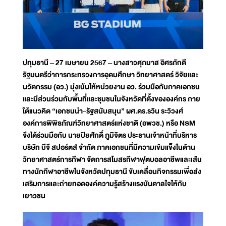
ปทุมธานี – 27 เมษายน 2567 – นางสาวศุภมาส อิศรภักดี
รัฐมนตรีว่าการกระทรวงการอุดมศึกษา วิทยาศาสตร์ วิจัยและ
นวัตกรรม (อว.) มุ่งเน้นให้หน่วยงาน อว. ร่วมมือกับภาคเอกชน
และมีส่วนร่วมกับพื้นที่และชุมชนในจังหวัดที่ตั้งขององค์กร ภาย
ใต้แนวคิด “เอกชนนำ-รัฐสนับสนุน” ผศ.ดร.รวิน ระวิวงศ์
องค์การพิพิธภัณฑ์วิทยาศาสตร์แห่งชาติ (อพวช.) หรือ NSM
จึงได้ร่วมมือกับ นายปิยศักดิ์ ภูมิจิตร ประธานเจ้าหน้าที่บริหาร
บริษัท บีจี สปอร์ตส์ จำกัด ภาคเอกชนที่มีความเข้มแข็งในด้าน
วิทยาศาสตร์การกีฬา จัดการสโมสรกีฬาฟุตบอลอาชีพและเส้น
ทางนักกีฬาอาชีพในจังหวัดปทุมธานี ขับเคลื่อนกิจกรรมเพื่อส่ง
เสริมการและถ่ายทอดองค์ความรู้สร้างแรงบันดาลใจให้กับ
เยาวชน