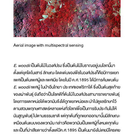
Aerial image with multispectral sensing
E. woodii
เป็นต้นไม้ในวงศ์ปรง ซึ่งเป็นต้นไม้โบราณอยู่บนโลกนี้มา
ตั้งแต่ยุคไดโนเสาร์ ลักษณะโดดเด่นของพืชในวงศ์ปรงก็คือมีการแยก
เพศเป็นต้นเพศผู้และเพศเมีย โดยในปี ค.ศ.1895 ได้มีการค้นพบต้น
E. woodii
เพศผู้ ในป่าอึนโกยา ประเทศแอฟริกาใต้ ซึ่งเป็นต้นสุดท้าย
ของเผ่าพันธุ์ ยังถือว่าเป็นโชคดีที่ต้นไม้ในวงศ์ปรงสามารถขยายพันธุ์
โดยการแตกหน่อได้พวกมันจึงได้ถูกแยกหน่อและนำไปดูแลรักษาไว้
ตามสวนพฤกษศาสตร์หลายแห่งทั่วโลกเพื่อเป็นการรับประกันไม่ให้
มันสูญพันธุ์ไปตามธรรมชาติ แต่ทุกต้นที่ถูกแยกออกมานั้นมีลักษณะ
เหมือนต้นแบบของพวกมัน กล่าวคือพวกมันเป็นเพศผู้ทั้งหมดทุกต้น
และเป็นที่น่าเสียดายว่าตั้งแต่ปีค.ศ.1895 เป็นต้นมายังไม่เคยมีใครเคย