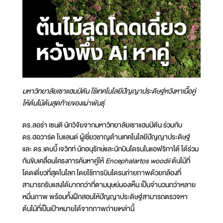
มหาวิทยาลัยเซาแฮมป์ตัน ใช้เทคโนโลยีปัญญาประดิษฐ์หวังหาเนื้อคู่
ให้ต้นไม้ต้นสุดท้ายของเผ่าพันธุ์
ดร.ลอร่า เซนติ นักวิจัยจากมหาวิทยาลัยเซาแฮมป์ตัน ร่วมกับ
ดร.ฮอวาร์ด โบแลนด์ ผู้เชี่ยวชาญด้านเทคโนโลยีปัญญาประดิษฐ์
และ ดร.เดบบี้ เจวิทท์ นักอนุรักษ์และนักบินโดรนในแอฟริกาใต้ ได้ร่วม
กันขับเคลื่อนโครงการค้นหาคู่ให้
Encephalartos woodii
ต้นไม้ที่
โดดเดี่ยวที่สุดในโลก โดยใช้การบินโดรนถ่ายภาพด้วยกล้องที่
สามารถรับแสงได้มากกว่าที่ตามนุษย์มองเห็น เป็นจำนวนกว่าหลาย
หมื่นภาพ พร้อมทั้งฝึกสอนให้ปัญญาประดิษฐ์สามารถตรวจหา
ต้นไม้ที่เป็นเป้าหมายได้จากภาพถ่ายเหล่านี้