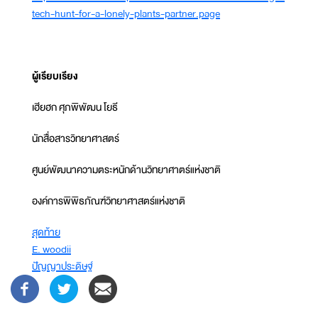
tech-hunt-for-a-lonely-plants-partner.page
ผู้เรียบเรียง
เฮียฮก ศุภพิพัฒน โยธี
นักสื่อสารวิทยาศาสตร์
ศูนย์พัฒนาความตระหนักด้านวิทยาศาตร์แห่งชาติ
องค์การพิพิธภัณฑ์วิทยาศาสตร์แห่งชาติ
สุดท้าย
E. woodii
ปัญญาประดิษฐ์