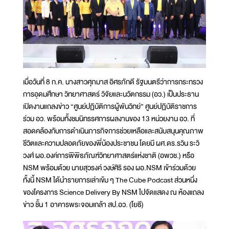
เมื่อวันที่ 8 ก.ค. นางสาวศุภมาส อิศรภักดี รัฐมนตรีว่าการกระทรวง
การอุดมศึกษา วิทยาศาสตร์ วิจัยและนวัตกรรม (อว.) เป็นประธาน
เปิดงานแถลงข่าว “ศูนย์ปฏิบัติการผู้พันวิทย์” ศูนย์ปฏิบัติราชการ
ร่วม อว. พร้อมทั้งชมนิทรรศการผลงานของ 13 หน่วยงาน อว. ที่
สอดคล้องกับการดำเนินภารกิจการช่วยเหลือและสนับสนุนคุณภาพ
ชีวิตและความปลอดภัยของพี่น้องประชาชน โดยมี ผศ.ดร.รวิน ระวิ
วงศ์ ผอ.องค์การพิพิธภัณฑ์วิทยาศาสตร์แห่งชาติ (อพวช.) หรือ
NSM พร้อมด้วย นายสุวรงค์ วงษ์ศิริ รอง ผอ.NSM เข้าร่วมด้วย
ทั้งนี้ NSM ได้นำรายการเล่าเข้ม ๆ The Cube Podcast ส่วนหนึ่ง
ของโครงการ Science Delivery By NSM ไปจัดแสดง ณ ห้องแถลง
ข่าว ชั้น 1 อาคารพระจอมเกล้า สป.อว. (โยธี)