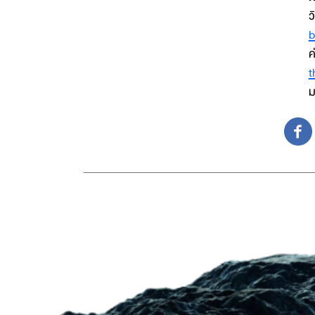
ว
b
ค
t
ม