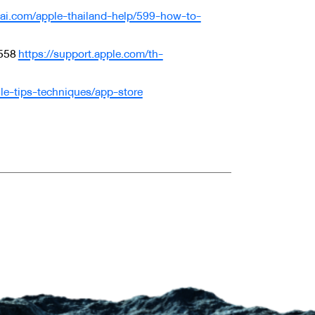
thai.com/apple-thailand-help/599-how-to-
2558
https://support.apple.com/th-
le-tips-techniques/app-store