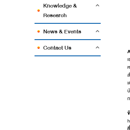
Knowledge &
Research
News & Events
Contact Us
A
เ
ห
ส
เ
บ
ก
ข
h
ท