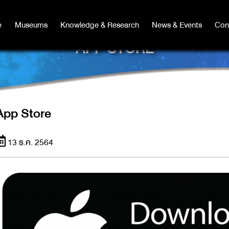
e
e
Museums
Museums
Knowledge & Research
Knowledge & Research
News & Events
News & Events
Con
Co
APP STORE
App Store
13 ธ.ค. 2564