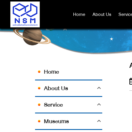
Home
Home
About Us
About Us
Servic
Servic
Home
About Us
Service
Museums