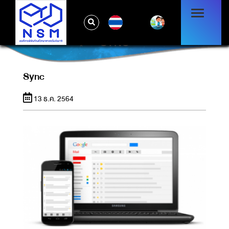
TH
SYNC
Sync
13 ธ.ค. 2564