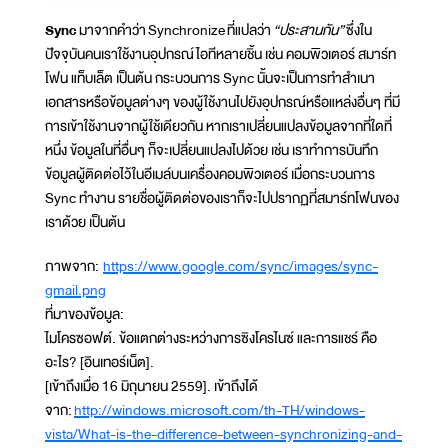
Sync
มาจากคำว่า Synchronize ที่แปลว่า
“ประสานกัน”
ซึ่งใน
ปัจจุบันคนเราใช้งานอุปกรณ์ไอทีหลายชิ้น เช่น คอมพิวเตอร์ สมาร์ท
โฟน แท็บเล็ต เป็นต้น กระบวนการ Sync นั้นจะเป็นการทำสำเนา
เอกสารหรือข้อมูลต่างๆ ของผู้ใช้งานไปยังอุปกรณ์หรือแหล่งอื่นๆ ที่มี
การเข้าใช้งานจากผู้ใช้เดียวกัน หากเราเปลี่ยนแปลงข้อมูลจากที่ใดที่
หนึ่ง ข้อมูลในที่อื่นๆ ก็จะเปลี่ยนแปลงไปด้วย เช่น เราทำการบันทึก
ข้อมูลผู้ติดต่อไว้ในอีเมล์บนเครื่องคอมพิวเตอร์ เมื่อกระบวนการ
Sync ทำงาน รายชื่อผู้ติดต่อของเราก็จะไปปรากฏที่สมาร์ทโฟนของ
เราด้วย เป็นต้น
ภาพจาก:
https://www.google.com/sync/images/sync-
gmail.png
ที่มาของข้อมูล:
ไมโครซอฟต์. ข้อแตกต่างระหว่างการซิงโครไนซ์ และการแชร์ คือ
อะไร? [อินเทอร์เน็ต].
[เข้าถึงเมื่อ 16 มิถุนายน 2559]. เข้าถึงได้
จาก:
http://windows.microsoft.com/th-TH/windows-
vista/What-is-the-difference-between-synchronizing-and-