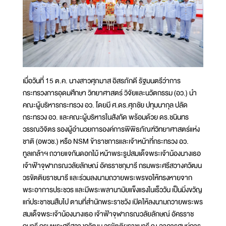
เมื่อวันที่ 15 ต.ค. นางสาวศุภมาส อิสรภักดี รัฐมนตรีว่าการ
กระทรวงการอุดมศึกษา วิทยาศาสตร์ วิจัยและนวัตกรรม (อว.) นำ
คณะผู้บริหารกระทรวง อว. โดยมี ศ.ดร.ศุภชัย ปทุมนากุล ปลัด
กระทรวง อว. และคณะผู้บริหารในสังกัด พร้อมด้วย ดร.ชนินทร
วรรณวิจิตร รองผู้อำนวยการองค์การพิพิธภัณฑ์วิทยาศาสตร์แห่ง
ชาติ (อพวช.) หรือ NSM ข้าราชการและเจ้าหน้าที่กระทรวง อว.
ทูลเกล้าฯ ถวายแจกันดอกไม้ หน้าพระรูปสมเด็จพระเจ้าน้องนางเธอ
เจ้าฟ้าจุฬาภรณวลัยลักษณ์ อัครราชกุมารี กรมพระศรีสวางควัฒน
วรขัตติยราชนารี และร่วมลงนามถวายพระพรขอให้ทรงหายจาก
พระอาการประชวร และมีพระพลานามัยแข็งแรงในเร็ววัน เป็นมิ่งขวัญ
แก่ประชาชนสืบไป ตามที่สำนักพระราชวัง เปิดให้ลงนามถวายพระพร
สมเด็จพระเจ้าน้องนางเธอ เจ้าฟ้าจุฬาภรณวลัยลักษณ์ อัครราช
กุมารี กรมพระศรีสวางควัฒน วรขัตติยราชนารี ณ อาคารศูนย์การ