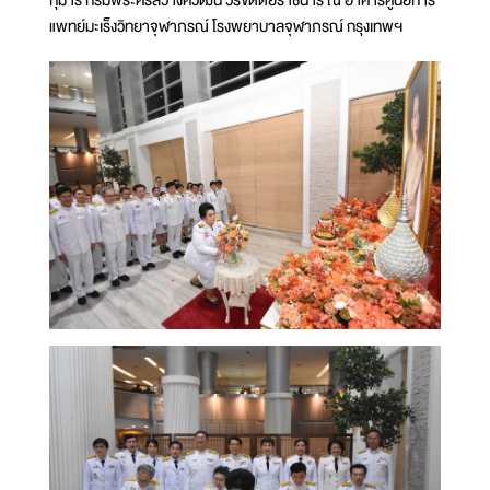
แพทย์มะเร็งวิทยาจุฬาภรณ์ โรงพยาบาลจุฬาภรณ์ กรุงเทพฯ