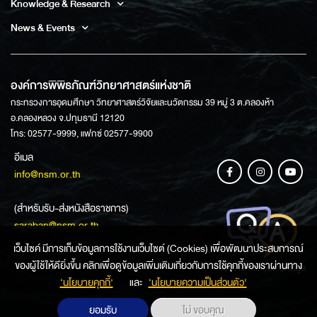
Knowledge & Research
News & Events
องค์การพิพิธภัณฑ์วิทยาศาสตร์แห่งชาติ
กระทรวงการอุดมศึกษา วิทยาศาสตร์วิจัยและนวัตกรรม 39 หมู่ 3 ต.คลองห้า
อ.คลองหลวง จ.ปทุมธานี 12120
โทร: 02577-9999, แฟกซ์ 02577-9900
อีเมล
info@nsm.or.th
(สำหรับรับ-ส่งหนังสือราชการ)
saraban@nsm.or.th
เว็บไซค์ มีการเก็บข้อมูลการใช้งานเว็บไซต์ (Cookies) เพื่อพัฒนาประสบการณ์
ของผู้ใช้ให้ดียิ่งขึ้น คลิกเพื่อดูข้อมูลเพิ่มเติมเกี่ยวกับการใช้คุกกี้ของเราผ่านทาง
ช่องทางการสอบถามข้อมูล
‘นโยบายคุกกี้’
และ
‘นโยบายความเป็นส่วนตัว'
ยอมรับ
ไม่ ขอบคุณ