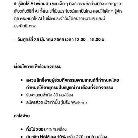
6. รู้จักใช้ AI เพื่อนฉัน
ชวนเด็ก ๆ คิดวิเคราะห์อย่างมีวิจารณญาณ
เกี่ยวกับวิธีที่ AI ทั้งในแง่ที่เป็นประโยชน์และเป็นโทษ สอนให้เด็ก ๆ รู้จัก
คิด ตระหนักใช้ AI ในชีวิตประจำวันได้อย่างเหมาะสมและมี
ประสิทธิภาพ
- วันศุกร์ที่ 28 มีนาคม 2568 เวลา 13.00 - 15.00 น.
เงื่อนไขการเข้าร่วมกิจกรรม
สงวนสิทธิ์อายุผู้ร่วมกิจกรรมตามเกณฑ์ที่กำหนด โดย
กำหนดให้อายุครบปีบริบูรณ์ ณ เดือนที่จัดกิจกรรม
รับจำนวนจำกัด 30 คน/เรื่อง
สมัครล่วงหน้าเท่านั้น (ไม่รับ Walk-in)
ค่าใช้จ่าย
ทั่วไป 300
บาท/คน/เรื่อง
สมาชิก NSM ลด 10%
เหลือ 270 บาท/คน/เรื่อง