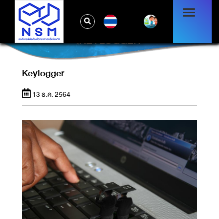
TH
KEYLOGGER
Keylogger
13 ธ.ค. 2564