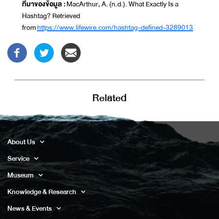
ที่มาของข้อมูล :
MacArthur, A. (n.d.). What Exactly Is a
Hashtag? Retrieved
from
https://www.lifewire.com/hashtag-defined-3289013
Related
About Us
Service
Museum
Knowledge & Research
News & Events