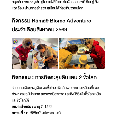
สนุกกับการผจญภัย สู่โลกแห่งชีนิเวศ สัมผัสธรรมชาติเรียนรู้ สิ่ง
แวดล้อม ผ่านการสำรวจ เสมือนได้ท่องเที่ยวรอบโลก
กิจกรรม Rama9 Biome Adventure
ประจำเดือนสิงหาคม 2569
กิจกรรม :
ภารกิจตะลุยดินแดน 2 ขั้วโลก
ร่วมออกเดินทางสู่ดินแดนขั้วโลก เพื่อค้นพบ "ความเหมือนที่แตก
ต่าง" ของภูมิประเทศ สภาพภูมิอากาศ และสิ่งมีชีวิตในขั้วโลกเหนือ
และขั้วโลกใต้
เหมาะสำหรับ :
อายุ 7-12 ปี
สถานที่ :
ณ พิพิธภัณฑ์พระรามเก้า